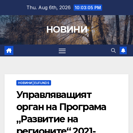
Skip
Thu. Aug 6th, 2026
10:03:06 PM
to
content
НОВИНИ
НОВИНИ | EUFUNDS
Управляващият
орган на Програма
„Развитие на
регионите“ 2021-