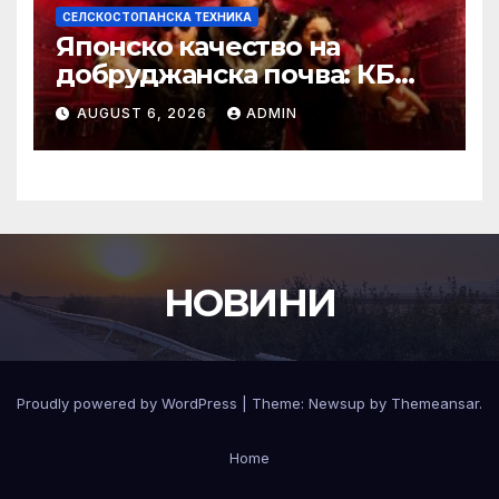
СЕЛСКОСТОПАНСКА ТЕХНИКА
Японско качество на
добруджанска почва: КБ
Агротех представи
AUGUST 6, 2026
ADMIN
флагманите на Kubota на
„Ден на полето“
НОВИНИ
Proudly powered by WordPress
|
Theme:
Newsup
by
Themeansar
.
Home