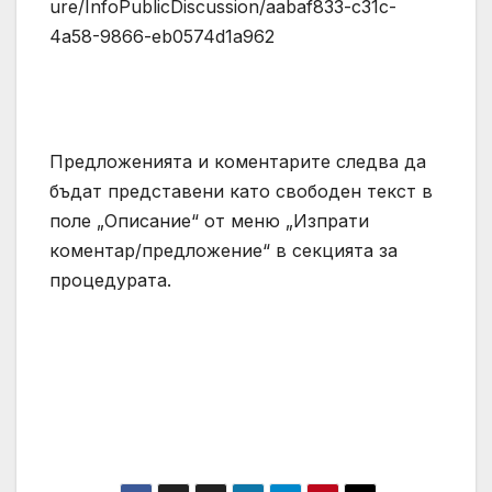
ure/InfoPublicDiscussion/aabaf833-c31c-
4a58-9866-eb0574d1a962
Предложенията и коментарите следва да
бъдат представени като свободен текст в
поле „Описание“ от меню „Изпрати
коментар/предложение“ в секцията за
процедурата.