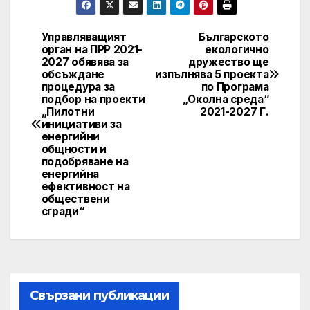
Управляващият
Българското
Post
орган на ПРР 2021-
екологично
2027 обявява за
дружество ще
navigation
обсъждане
изпълнява 5 проекта
процедура за
по Програма
подбор на проекти
„Околна среда“
„Пилотни
2021-2027 Г.
инициативи за
енергийни
общности и
подобряване на
енергийна
ефективност на
обществени
сгради“
Свързани публикации