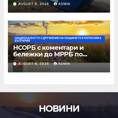
AUGUST 8, 2026
ADMIN
НАЦИОНАЛНОТО СДРУЖЕНИЕ НА ОБЩИНИТЕ В РЕПУБЛИКА
БЪЛГАРИЯ
НСОРБ с коментари и
бележки до МРРБ по
публикувания за
AUGUST 8, 2026
ADMIN
обществено обсъждане
проект на ЗИД на Закона за
регионалното развитие
НОВИНИ