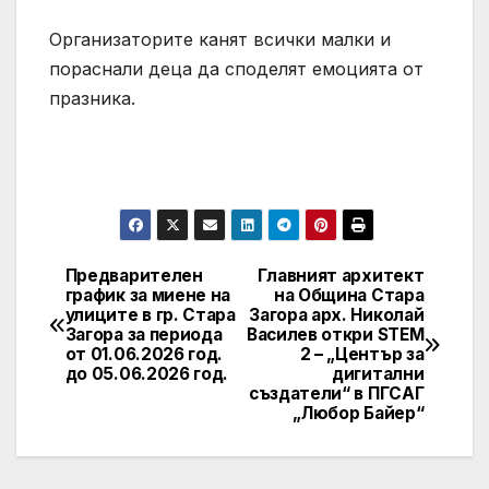
Организаторите канят всички малки и
пораснали деца да споделят емоцията от
празника.
Предварителен
Главният архитект
Post
график за миене на
на Община Стара
улиците в гр. Стара
Загора арх. Николай
navigation
Загора за периода
Василев откри STEM
от 01.06.2026 год.
2 – „Център за
до 05.06.2026 год.
дигитални
създатели“ в ПГСАГ
„Любор Байер“