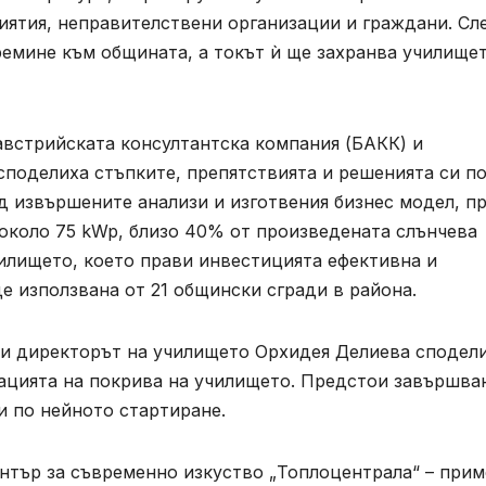
иятия, неправителствени организации и граждани. Сл
ремине към общината, а токът ѝ ще захранва училище
австрийската консултантска компания (БАКК) и
споделиха стъпките, препятствията и решенията си п
ед извършените анализи и изготвения бизнес модел, п
около 75 kWp, близо 40% от произведената слънчева
чилището, което прави инвестицията ефективна и
е използвана от 21 общински сгради в района.
и директорът на училището Орхидея Делиева сподели
лацията на покрива на училището. Предстои завършва
и по нейното стартиране.
нтър за съвременно изкуство „Топлоцентрала“ – прим