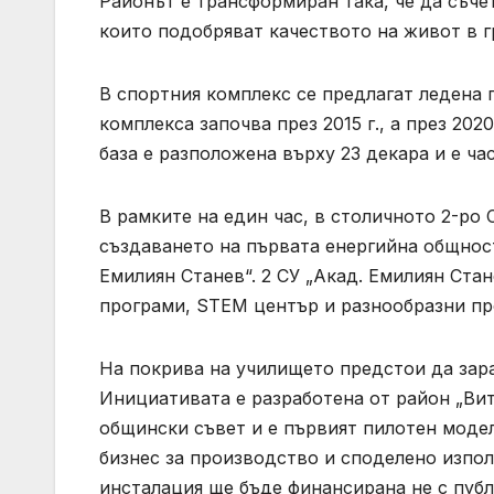
Районът е трансформиран така, че да съче
които подобряват качеството на живот в г
В спортния комплекс се предлагат ледена 
комплекса започва през 2015 г., а през 20
база е разположена върху 23 декара и е ча
В рамките на един час, в столичното 2-ро 
създаването на първата енергийна общност
Емилиян Станев“. 2 СУ „Акад. Емилиян Ста
програми, STEM център и разнообразни проф
На покрива на училището предстои да зар
Инициативата е разработена от район „Ви
общински съвет и е първият пилотен моде
бизнес за производство и споделено изпол
инсталация ще бъде финансирана не с публ