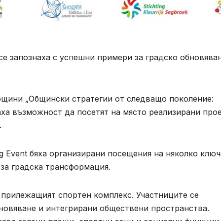
общини „Общински стратегии от следващо поколение:
аха възможност да посетят на място реализирани про
.
ing Event бяха организирани посещения на няколко клю
за градска трансформация.
 прилежащият спортен комплекс. Участниците се
бновяване и интегрирани обществени пространства.