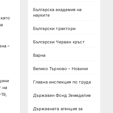
Българска академия на
науките
 като
ма
Български трактори
Български Червен кръст
ена –
Варна
Велико Търново – Новини
дини
Главна инспекция по труда
т на
-19,
Държавен Фонд Земеделие
Държавната агенция за