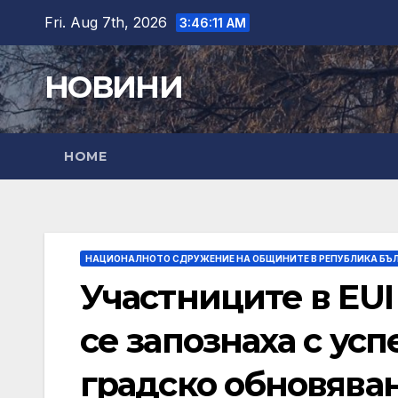
Skip
Fri. Aug 7th, 2026
3:46:12 AM
to
content
НОВИНИ
HOME
НАЦИОНАЛНОТО СДРУЖЕНИЕ НА ОБЩИНИТЕ В РЕПУБЛИКА БЪ
Участниците в EUI 
се запознаха с ус
градско обновява