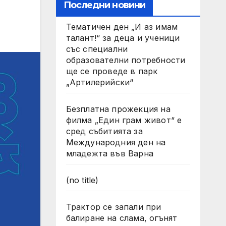
Последни новини
Тематичен ден „И аз имам
талант!“ за деца и ученици
със специални
образователни потребности
ще се проведе в парк
„Артилерийски“
Безплатна прожекция на
филма „Един грам живот“ е
сред събитията за
Международния ден на
младежта във Варна
(no title)
Трактор се запали при
балиране на слама, огънят