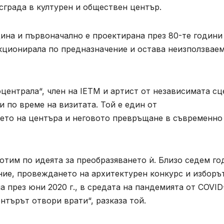
сграда в културен и обществен център.
ина и първоначално е проектирана през 80-те години
нкционирала по предназначение и остава неизползвае
ентрала“, член на IETM и артист от независимата сц
и по време на визитата. Той е един от
ето на центъра и неговото превръщане в съвременно
отим по идеята за преобразяването ѝ. Близо седем го
ние, провеждането на архитектурен конкурс и изборъ
 през юни 2020 г., в средата на пандемията от COVID
ентърът отвори врати“, разказа той.