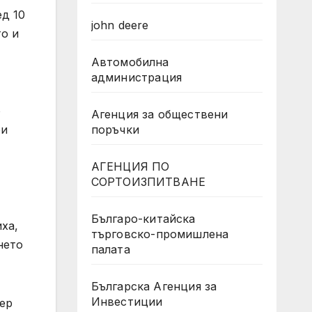
ед 10
john deere
то и
Автомобилна
администрация
о
Агенция за обществени
поръчки
ри
АГЕНЦИЯ ПО
СОРТОИЗПИТВАНЕ
Българо-китайска
ха,
търговско-промишлена
нето
палата
Българска Агенция за
Инвестиции
ер