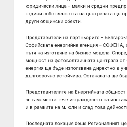
юридически лица – малки и средни предпр
години собствеността на централата ще п
други общински обекти.
Представители на партньорите – Българо-
Софийската енергийна агенция – СОФЕНА, 
пътя на изготвяне на бизнес модела. Спор
мощност на фотоволтаичната централа от 
енергия ще бъде използвана директно в у
дългосрочно устойчива. Останалата ще бъд
Представителите на Енергийната общност 
че в момента тече изграждането на инста
и в рамките на м. юли и след това дейност
Последната локация беше Регионалният це