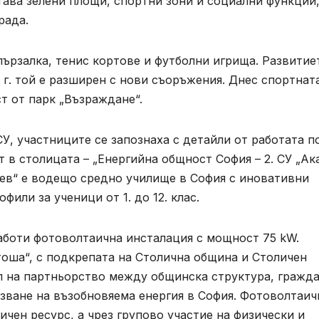
тава зелени площи, спортни зони и социални функции
рада.
пързалка, тенис кортове и футболни игрища. Развитие
20 г. той е разширен с нови съоръжения. Днес спортнат
ст от парк „Възраждане“.
СУ, участниците се запознаха с детайли от работата п
 в столицата – „Енергийна общност София – 2. СУ „Ак
нев“ е водещо средно училище в София с иновативни
или за ученици от 1. до 12. клас.
аботи фотоволтаична инсталация с мощност 75 kW.
тоша“, с подкрепата на Столична община и Столичен
л на партньорство между общинска структура, гражда
зване на възобновяема енергия в София. Фотоволтаич
ичен ресурс, а чрез групово участие на физически и