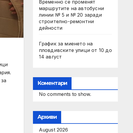
Временно се променят
маршрутите на автобусни
линии № 5 и № 20 заради
строително-ремонтни
дейности
График за миенето на
пловдивските улици от 10 до
14 август
ици
ария.
 за
Коментари
No comments to show.
Архиви
August 2026