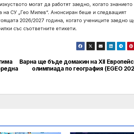
изкуството могат да работят заедно, когато знанието
а на СУ „Гео Милев“. Анонсиран беше и следващият
тоящата 2026/2027 година, когато учениците заедно щ
илки със съответните етикети.
тима
Варна ще бъде домакин на XII Европей
оредна
олимпиада по география (EGEO 202