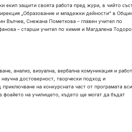
и екип защити своята работа пред жури, в чийто със
дирекция „Образование и младежки дейности“ в Общи
ин Вълчев, Снежана Пометкова – главен учител по
фанова – старши учител по химия и Магдалена Тодоро
ане, анализ, визуална, вербална комуникация и работ
 научна достоверност, творчески подход и
 приключване на конкурсната част от програмата вс
в фоайето на училището, където ще могат да бъдат