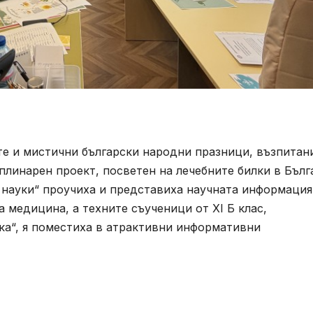
те и мистични български народни празници, възпитан
плинарен проект, посветен на лечебните билки в Бълг
 науки“ проучиха и представиха научната информация
 медицина, а техните съученици от XI Б клас,
ка“, я поместиха в атрактивни информативни