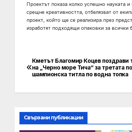
Проектът показа колко успешно науката и 
срещне креативността, отбелязват от екип
проект, който ще се реализира през предс
изработят подходящи опаковки за всички б
Кметът Благомир Коцев поздрави 
Post
на „Черно море Тича“ за третата п
navigation
шампионска титла по водна топка
Свързани публикации