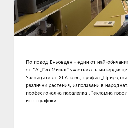
По повод Еньовден – един от най-обичани
от СУ „Гео Милев“ участваха в интердисци
Учениците от XI А клас, профил „Природни
различни растения, използвани в народната
професионална паралелка „Рекламна графи
инфографики.