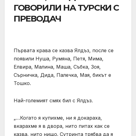
ГОВОРИЛИ НА ТУРСКИ С
ПРЕВОДАЧ
Първата крава се казва Ялдъз, после се
появили Нуша, Румяна, Петя, Мима,
Елвира, Малина, Маша, Събка, Зоя,
Сърничка, Дида, Палечка, Мая, бикът е
Тошко.
Най-големият смях бил с Ялдъз.
„…Когато я купихме, ни я докараха,
вкарахме я в двора, нито питах как се
казва, нито нищо. Сутринта трябва да я