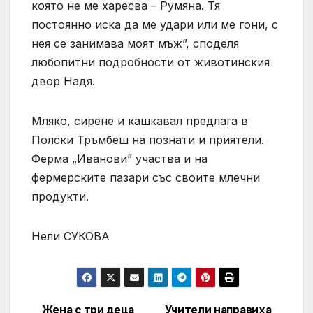
която не ме харесва – Румяна. Тя
постоянно иска да ме удари или ме гони, с
нея се занимава моят мъж”, споделя
любопитни подробности от животинския
двор Надя.
Мляко, сирене и кашкавал предлага в
Полски Тръмбеш на познати и приятели.
Ферма „Иванови” участва и на
фермерските пазари със своите млечни
продукти.
Нели СУКОВА
Жена с три деца
Учители направиха