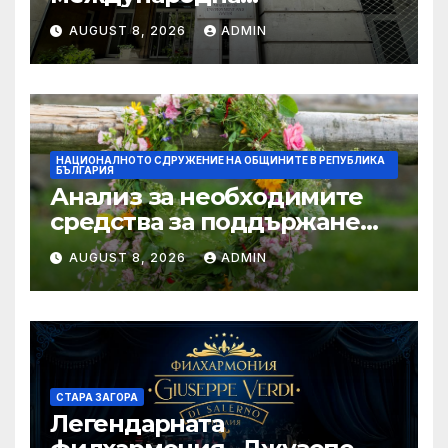
конференция за
AUGUST 8, 2026
ADMIN
устойчивото развитие на
морските общности
НАЦИОНАЛНОТО СДРУЖЕНИЕ НА ОБЩИНИТЕ В РЕПУБЛИКА
БЪЛГАРИЯ
Анализ за необходимите
средства за поддържане
проводимостта на речните
AUGUST 8, 2026
ADMIN
корита на територията на
България, с цел превенция
на риска от наводнения
СТАРА ЗАГОРА
Легендарната