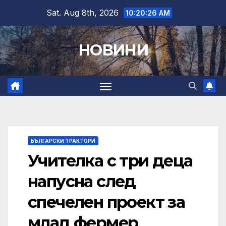
Skip
Sat. Aug 8th, 2026
10:20:27 AM
to
content
НОВИНИ
БЪЛГАРСКИ ТРАКТОРИ
Учителка с три деца
напусна след
спечелен проект за
млад фермер