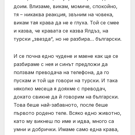
доим. Влизаме, викам, момиче, спокойно,
тя – никаква реакция, звъним на човека,
викам тая крава да не е глуха. Той се смее
и казва, че кравата се казва Ялдъз, на
турски „звезда“, но не разбира… български.
И се почна едно чудене и маене как ще се
разбираме с нея и синът предложи да
ползвам преводача на телефона, да го
пускам и той ще говори на турски. И така
няколко месеца я дояхме с преводач,
докато свикне да й говорим на български.
Това беше най-забавното, после беше
първото родено теле. Всяко едно животно,
като му викнеш по име и идва, много са
умни и добрички. Имаме само една крава,