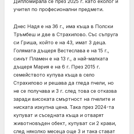
Дипломирала се през 2025 г. като еколог и
учител по професионални предмети.
Днес Надя е на 36 г., има къща в Полски
Тръмбеш и две в Страхилово. Със съпруга
си Гриша, който е на 43, имат 3 деца.
Голямата дъщеря Вестеслава е на 15 г.,
синът Пламен е на 13 г., а най-малката
дъщеря Мария е на 6 г. През 2015 г.
семейството купува къща в село
Страхилово и решава да гледа пчели, но
не се получава и 3 г. след това се отказва
заради високата смъртност на пчелите и
ниската изкупна цена. Така през 2024-та
купуват и съседната къща и отварят
животновъден обект, купуват си 2 крави,
след няколко месеца още 3 и така стават