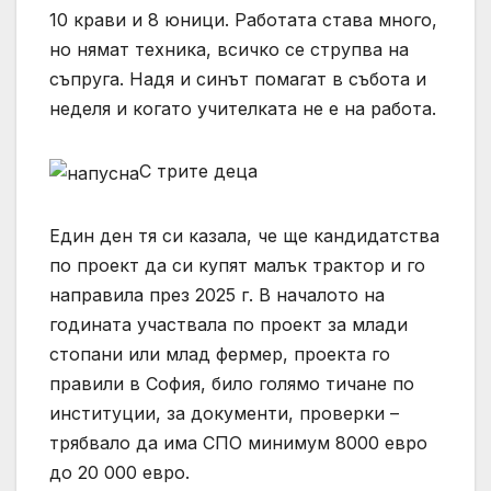
10 крави и 8 юници. Работата става много,
но нямат техника, всичко се струпва на
съпруга. Надя и синът помагат в събота и
неделя и когато учителката не е на работа.
С трите деца
Един ден тя си казала, че ще кандидатства
по проект да си купят малък трактор и го
направила през 2025 г. В началото на
годината участвала по проект за млади
стопани или млад фермер, проекта го
правили в София, било голямо тичане по
институции, за документи, проверки –
трябвало да има СПО минимум 8000 евро
до 20 000 евро.