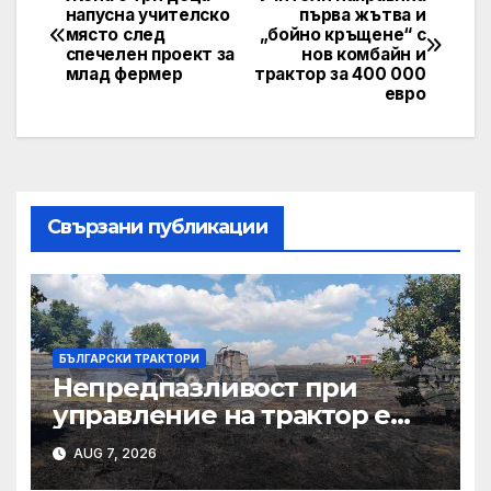
Post
напусна учителско
първа жътва и
място след
„бойно кръщене“ с
navigation
спечелен проект за
нов комбайн и
млад фермер
трактор за 400 000
евро
Свързани публикации
БЪЛГАРСКИ ТРАКТОРИ
Непредпазливост при
управление на трактор е
причина за вчерашния
AUG 7, 2026
пожар край