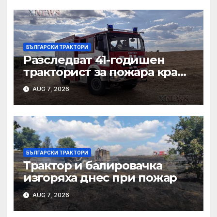
тополовградското село
Българска поляна
БЪЛГАРСКИ ТРАКТОРИ
Разследват 41-годишен
тракторист за пожара край
Българска поляна
AUG 7, 2026
БЪЛГАРСКИ ТРАКТОРИ
Трактор и балировачка
изгоряха днес при пожар
AUG 7, 2026