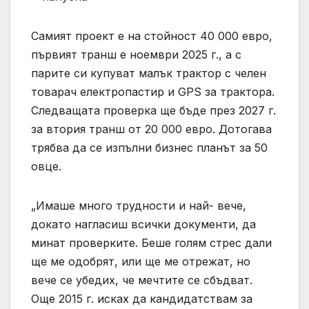
Самият проект е на стойност 40 000 евро,
първият транш е ноември 2025 г., а с
парите си купуват малък трактор с челен
товарач електропастир и GPS за трактора.
Следващата проверка ще бъде през 2027 г.
за втория транш от 20 000 евро. Дотогава
трябва да се изпълни бизнес планът за 50
овце.
„Имаше много трудности и най- вече,
докато нагласиш всички документи, да
минат проверките. Беше голям стрес дали
ще ме одобрят, или ще ме отрежат, но
вече се убедих, че мечтите се сбъдват.
Още 2015 г. исках да кандидатствам за