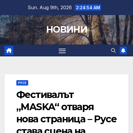
Skip
Sun. Aug 9th, 2026
2:24:55 AM
to
content
НОВИНИ
РУСЕ
Фестивалът
„MASKA“ отваря
нова страница – Русе
става сцена на