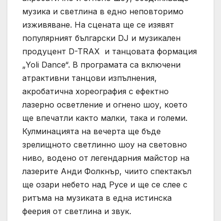
музика и светлина в едно неповторимо
изживяване. На сцената ще се изявят
популярният български DJ и музикален
продуцент D-TRAX и танцовата формация
„Yoli Dance“. В програмата са включени
атрактивни танцови изпълнения,
акробатична хореография с ефектно
лазерно осветление и огнено шоу, което
ще впечатли както малки, така и големи.
Кулминацията на вечерта ще бъде
зрелищното светлинно шоу на световно
ниво, водено от легендарния майстор на
лазерите Анди Фолкнър, чиито спектакъл
ще озари небето над Русе и ще се слее с
ритъма на музиката в една истинска
феерия от светлина и звук.