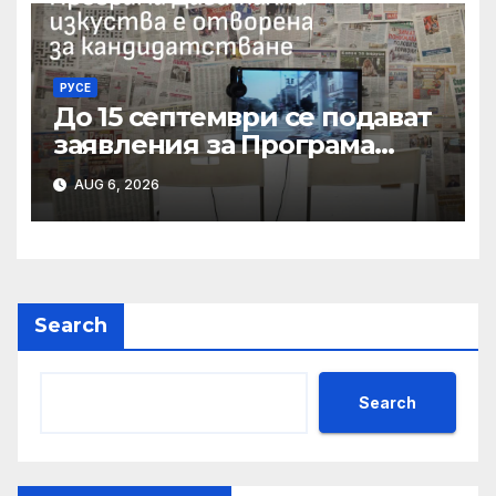
РУСЕ
До 15 септември се подават
заявления за Програма
„Дигитални изкуства“ на
AUG 6, 2026
Национален фонд
„Култура“
Search
Search