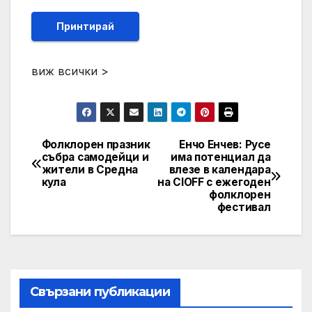
Принтирай
виж всички >
Фолклорен празник
Енчо Енчев: Русе
Post
събра самодейци и
има потенциал да
жители в Средна
влезе в календара
navigation
кула
на CIOFF с ежегоден
фолклорен
фестивал
Свързани публикации