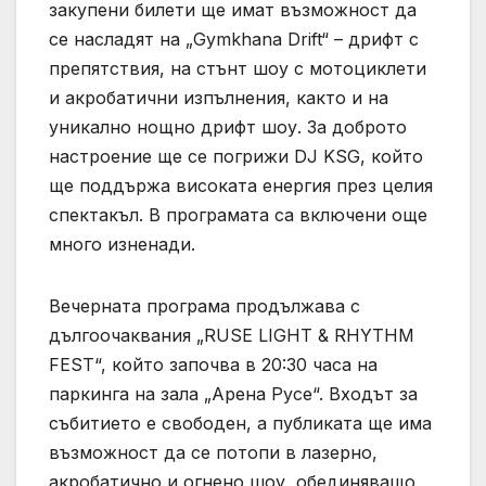
закупени билети ще имат възможност да
се насладят на „Gymkhana Drift“ – дрифт с
препятствия, на стънт шоу с мотоциклети
и акробатични изпълнения, както и на
уникално нощно дрифт шоу. За доброто
настроение ще се погрижи DJ KSG, който
ще поддържа високата енергия през целия
спектакъл. В програмата са включени още
много изненади.
Вечерната програма продължава с
дългоочаквания „RUSE LIGHT & RHYTHM
FEST“, който започва в 20:30 часа на
паркинга на зала „Арена Русе“. Входът за
събитието е свободен, а публиката ще има
възможност да се потопи в лазерно,
акробатично и огнено шоу, обединяващо