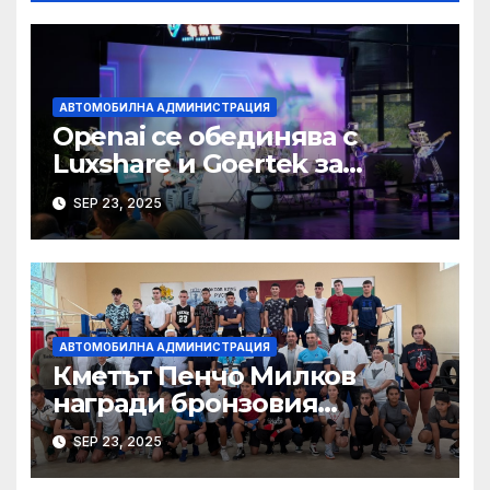
АВТОМОБИЛНА АДМИНИСТРАЦИЯ
Openai се обединява с
Luxshare и Goertek за
разработване на ново AI
SEP 23, 2025
устройство · Technode
АВТОМОБИЛНА АДМИНИСТРАЦИЯ
Кметът Пенчо Милков
награди бронзовия
медалист от Световното по
SEP 23, 2025
бокс Радослав Росенов