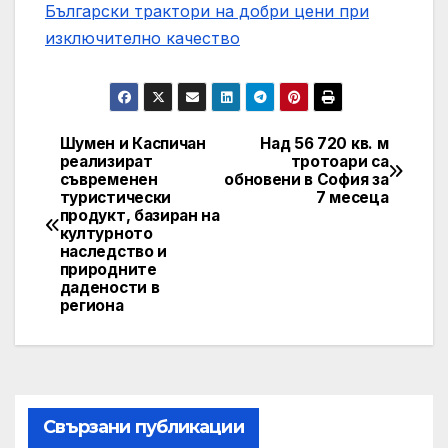
Български трактори на добри цени при
изключително качество
Шумен и Каспичан
Над 56 720 кв. м
Post
реализират
тротоари са
съвременен
обновени в София за
navigation
туристически
7 месеца
продукт, базиран на
културното
наследство и
природните
дадености в
региона
Свързани публикации