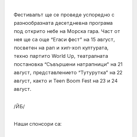
Фестивалът ще се проведе успоредно с
разнообразната десетдневна програма
под открито небе на Морска гара. Част от
нея ще са още “Егаси фест” на 15 август,
посветен на рап и хип-хоп културата,
техно партито World Up, театралната
постановка “Съвършени натрапници” на 21
август, представлението “Тутурутка” на 22
август, както и Teen Boom Fest на 23 и 24
август.
/ЙБ/
Наши спонсори са: