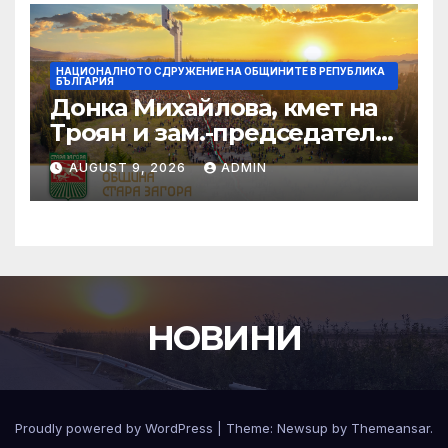
НАЦИОНАЛНОТО СДРУЖЕНИЕ НА ОБЩИНИТЕ В РЕПУБЛИКА
БЪЛГАРИЯ
Донка Михайлова, кмет на
Троян и зам.-председател
на НСОРБ: Знаем какво е
AUGUST 9, 2026
ADMIN
произведено, как е
произведено и какво влиза
в детското меню
НОВИНИ
Proudly powered by WordPress
|
Theme:
Newsup
by
Themeansar
.