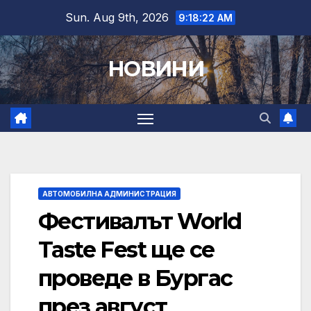
Skip
Sun. Aug 9th, 2026
9:18:23 AM
to
content
НОВИНИ
АВТОМОБИЛНА АДМИНИСТРАЦИЯ
Фестивалът World
Taste Fest ще се
проведе в Бургас
през август