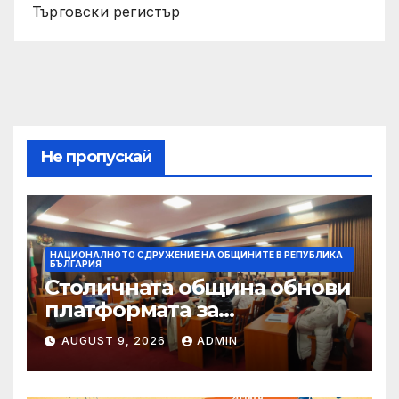
Търговски регистър
Не пропускай
НАЦИОНАЛНОТО СДРУЖЕНИЕ НА ОБЩИНИТЕ В РЕПУБЛИКА
БЪЛГАРИЯ
Столичната община обнови
платформата за
граждански сигнали Call
AUGUST 9, 2026
ADMIN
Sofia