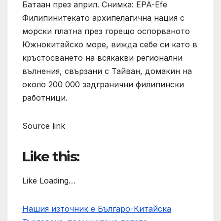
Батаан през април. Снимка: EPA-Efe
Филипинитекато архипелагична нация с
морски платна през горещо оспорваното
Южнокитайско море, вижда себе си като в
кръстосването на всякакви регионални
вълнения, свързани с Тайван, домакин на
около 200 000 задгранични филипински
работници.
Source link
Like this:
Like Loading…
Нашия източник е Българо-Китайска