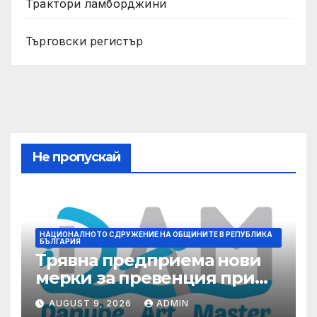
Трактори ламборджини
Търговски регистър
Не пропускай
НАЦИОНАЛНОТО СДРУЖЕНИЕ НА ОБЩИНИТЕ В РЕПУБЛИКА
БЪЛГАРИЯ
Трявна предприема нови
мерки за превенция при
бедствия и аварии
AUGUST 9, 2026
ADMIN