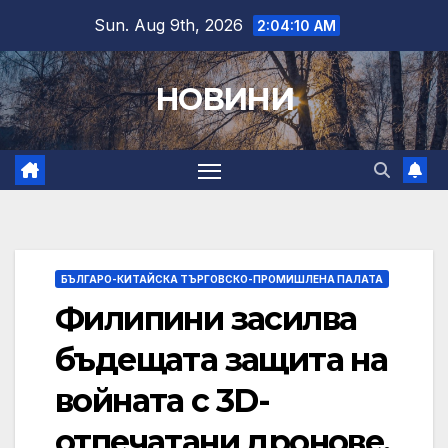
Skip
Sun. Aug 9th, 2026
2:04:11 AM
to
content
НОВИНИ
БЪЛГАРО-КИТАЙСКА ТЪРГОВСКО-ПРОМИШЛЕНА ПАЛАТА
Филипини засилва
бъдещата защита на
войната с 3D-
отпечатани дронове,