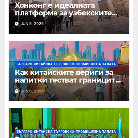
Хонконг е идеалната
платформа за узбекските
фирми да разширят
JUN 6, 2026
крилата си в световен
мащаб, казва Джон Лий
БЪЛГАРО-КИТАЙСКА ТЪРГОВСКО-ПРОМИШЛЕНА ПАЛАТА
Как китайските вериги за
напитки тестват границите
на меката сила
JUN 6, 2026
БЪЛГАРО-КИТАЙСКА ТЪРГОВСКО-ПРОМИШЛЕНА ПАЛАТА