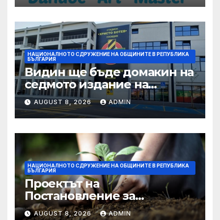
НАЦИОНАЛНОТО СДРУЖЕНИЕ НА ОБЩИНИТЕ В РЕПУБЛИКА
БЪЛГАРИЯ
Видин ще бъде домакин на
седмото издание на
Международния
AUGUST 8, 2026
ADMIN
фолклорен фестивал
„Синия Дунав“
НАЦИОНАЛНОТО СДРУЖЕНИЕ НА ОБЩИНИТЕ В РЕПУБЛИКА
БЪЛГАРИЯ
Проектът на
Постановление за
изпълнението на
AUGUST 8, 2026
ADMIN