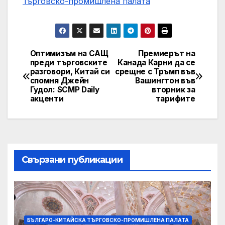
Търговско-промишлена палaта
Оптимизъм на САЩ
Премиерът на
Post
преди търговските
Канада Карни да се
разговори, Китай си
срещне с Тръмп във
navigation
спомня Джейн
Вашингтон във
Гудол: SCMP Daily
вторник за
акценти
тарифите
Свързани публикации
БЪЛГАРО-КИТАЙСКА ТЪРГОВСКО-ПРОМИШЛЕНА ПАЛАТА