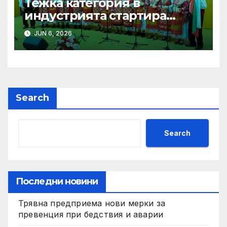
Тежка категория в
индустрията стартира
алианс за космическа
JUN 6, 2026
слънчева енергия
Search
Search
Последни новини
Трявна предприема нови мерки за
превенция при бедствия и аварии