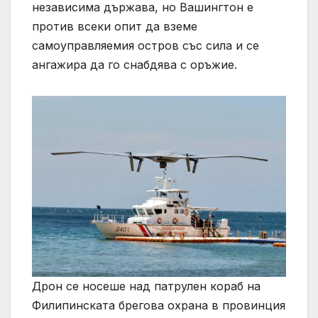
независима държава, но Вашингтон е
против всеки опит да вземе
самоуправляемия остров със сила и се
ангажира да го снабдява с оръжие.
Дрон се носеше над патрулен кораб на
Филипинската брегова охрана в провинция