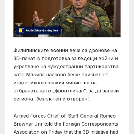
Филипинските военни вече са дронове на
3D-печат в подготовка за бъдещи войни и
укрепване на чуждестранни партньорства,
като Манила наскоро беше признат от
индо-тихоокеанския министър на
отбраната като „фронтлинал“, за да запази
региона „безплатен и отворен“.
Armed Forces Chief-of-Staff General Romeo
Brawner Jnr told the Foreign Correspondents
Association on Friday that the 3D initiative had