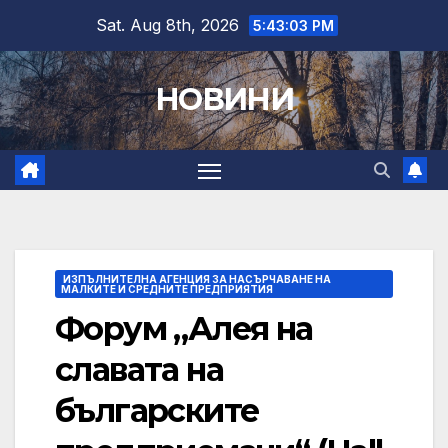
Skip
Sat. Aug 8th, 2026
5:43:04 PM
to
content
НОВИНИ
ИЗПЪЛНИТЕЛНА АГЕНЦИЯ ЗА НАСЪРЧАВАНЕ НА
МАЛКИТЕ И СРЕДНИТЕ ПРЕДПРИЯТИЯ
Форум „Алея на
славата на
българските