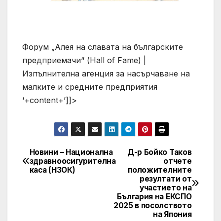
Форум „Алея на славата на българските
предприемачи“ (Hall of Fame) |
Изпълнителна агенция за насърчаване на
малките и средните предприятия
‘+content+’]]>
Новини – Национална
Д-р Бойко Таков
Post
здравноосигурителна
отчете
каса (НЗОК)
положителните
navigation
резултати от
участието на
България на ЕКСПО
2025 в посолството
на Япония