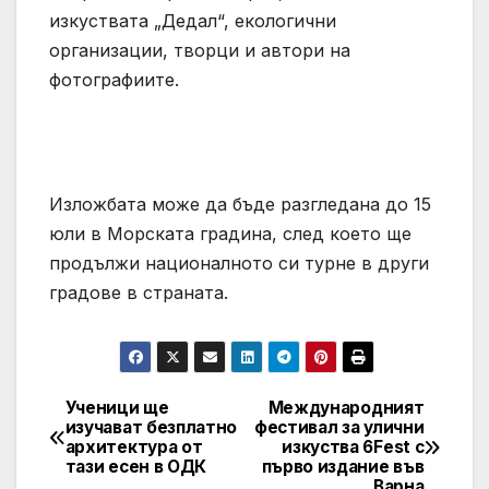
изкуствата „Дедал“, екологични
организации, творци и автори на
фотографиите.
Изложбата може да бъде разгледана до 15
юли в Морската градина, след което ще
продължи националното си турне в други
градове в страната.
Ученици ще
Международният
Post
изучават безплатно
фестивал за улични
архитектура от
изкуства 6Fest с
navigation
тази есен в ОДК
първо издание във
Варна