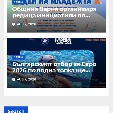
ВАРНА
Община Варна организира
редица инициативи по
повод Международния ден
AUG 7, 2026
на младежта – 12 август
ВАРНА
Българският отбор за Евро
2026 по водна топка ще
бъде обявен на 7 август
AUG 7, 2026
Search