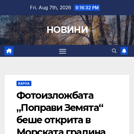
Skip
Fri. Aug 7th, 2026
9:16:32 PM
to
content
НОВИНИ
ВАРНА
Фотоизложбата
„Поправи Земята“
беше открита в
Морската градина