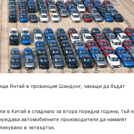
ище Янтай в провинция Шандонг, чакащи да бъдат
и в Китай е спаднало за втора поредна година, тъй 
инуждава автомобилните производители да намалят
бликувано в четвъртък.