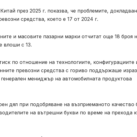
Китай през 2025 г. показва, че проблемите, докладван
евозни средства, което е 17 от 2024 г.
ните и масовите пазарни марки отчитат още 18 броя 
 влоши с 13.
тиск по отношение на технологиите, конфигурациите 
онните превозни средства с гориво поддържаше изра
н, генерален мениджър на автомобилната продуктова
рен дял при подобряване на възприеманото качество 
водителите на вътрешни букви по време на прехода 