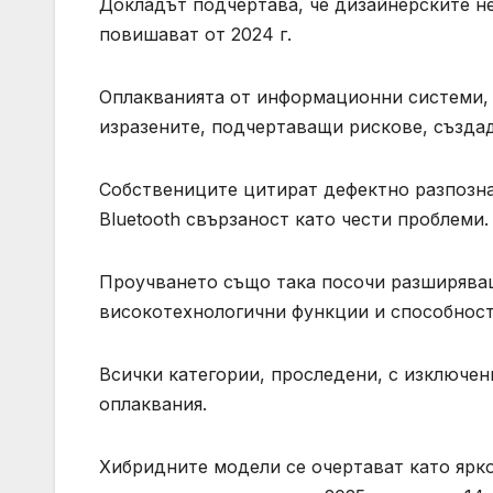
Докладът подчертава, че дизайнерските н
повишават от 2024 г.
Оплакванията от информационни системи, 
изразените, подчертаващи рискове, създад
Собствениците цитират дефектно разпознав
Bluetooth свързаност като чести проблеми.
Проучването също така посочи разширяващ
високотехнологични функции и способност
Всички категории, проследени, с изключени
оплаквания.
Хибридните модели се очертават като ярко