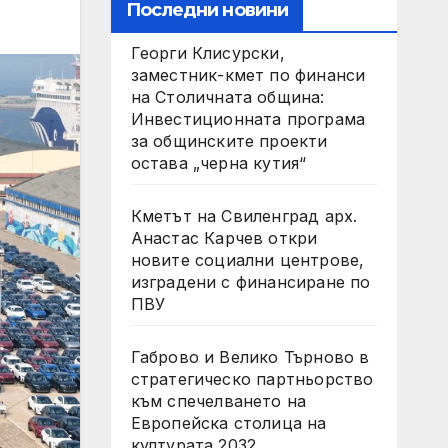
Последни новини
Георги Клисурски,
заместник-кмет по финанси
на Столичната община:
Инвестиционната програма
за общинските проекти
остава „черна кутия“
Кметът на Свиленград арх.
Анастас Карчев откри
новите социални центрове,
изградени с финансиране по
ПВУ
Габрово и Велико Търново в
стратегическо партньорство
към спечелването на
Европейска столица на
културата 2032