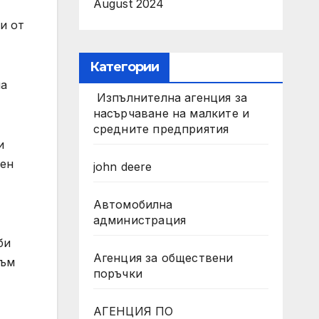
August 2024
и от
Категории
на
Изпълнителна агенция за
насърчаване на малките и
средните предприятия
и
зен
john deere
Автомобилна
администрация
би
Агенция за обществени
към
поръчки
АГЕНЦИЯ ПО