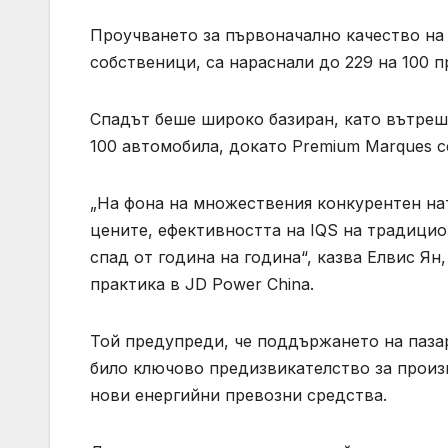
Проучването за първоначално качество на 
собственици, са нараснали до 229 на 100 пр
Спадът беше широко базиран, като вътреш
100 автомобила, докато Premium Marques се
„На фона на множествения конкурентен на
цените, ефективността на IQS на традици
спад от година на година“, казва Елвис Я
практика в JD Power China.
Той предупреди, че поддържането на паза
било ключово предизвикателство за произ
нови енергийни превозни средства.