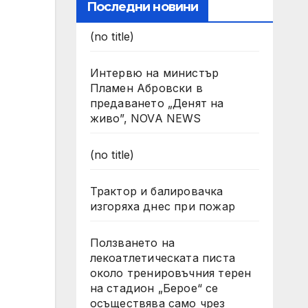
Последни новини
(no title)
Интервю на министър
Пламен Абровски в
предаването „Денят на
живо”, NOVA NEWS
(no title)
Трактор и балировачка
изгоряха днес при пожар
Ползването на
лекоатлетическата писта
около тренировъчния терен
на стадион „Берое“ се
осъществява само чрез