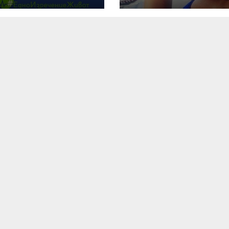
ктор или
замени лъскав
ртна кола
си Ламборджин
трактор (снимк