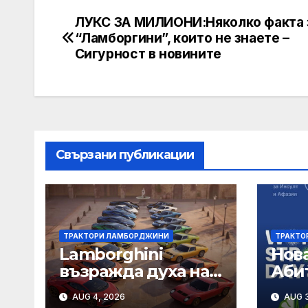
ЛУКС ЗА МИЛИОНИ:Няколко факта 
Post
“Ламборгини”, които не знаете –
navigation
Сигурност в новините
Свързани публикации
ТРАКТОРИ ЛАМБОРДЖИНИ
ТРАКТО
Lamborghini
Нова
възражда духа на
Аби
Miura с
прис
AUG 4, 2026
AUG 3
ексклузивно
с хе