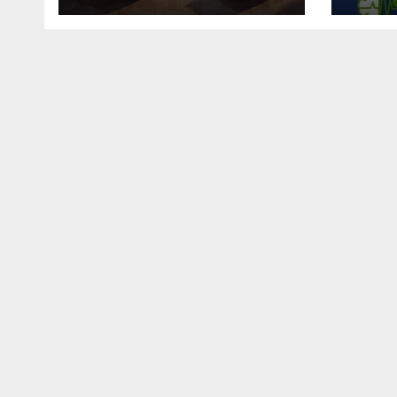
Revuelto
тра
спо