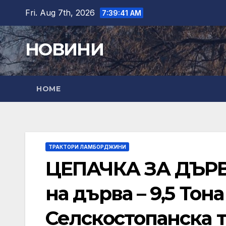
Skip
Fri. Aug 7th, 2026
7:39:43 AM
to
content
НОВИНИ
HOME
ТРАКТОРИ ЛАМБОРДЖИНИ
ЦЕПАЧКА ЗА ДЪРВ
на дърва – 9,5 То
Селскостопанска те