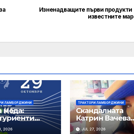
за
Изненадващите първи продукти 
известните мар
РИ ЛАМБОРДЖИНИ
ТРАКТОРИ ЛАМБОРДЖИНИ
 мода:
Скандалната
туриенти
Катрин Вачева
тигат на бала
става краварка,
, 2026
JUL 27, 2026
ликоптер,
манекенката