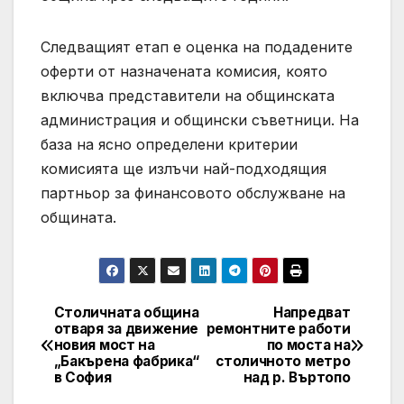
Следващият етап е оценка на подадените
оферти от назначената комисия, която
включва представители на общинската
администрация и общински съветници. На
база на ясно определени критерии
комисията ще излъчи най-подходящия
партньор за финансовото обслужване на
общината.
Столичната община
Напредват
Post
отваря за движение
ремонтните работи
новия мост на
по моста на
navigation
„Бакърена фабрика“
столичното метро
в София
над р. Въртопо