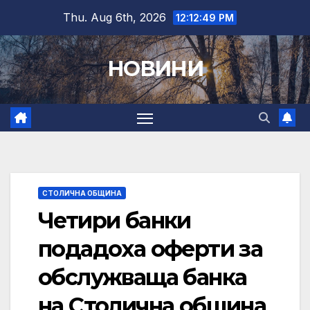
Skip
Thu. Aug 6th, 2026
12:12:50 PM
to
content
НОВИНИ
СТОЛИЧНА ОБЩИНА
Четири банки
подадоха оферти за
обслужваща банка
на Столична община