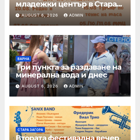
младежки център в Стара
Загора представя богата
AUGUST 6, 2026
ADMIN
програма от инициативи
през август
ВАРНА
Три пункта за раздаване на
минерална вода и днес
AUGUST 6, 2026
ADMIN
СТАРА ЗАГОРА
Втората фестивална вечер