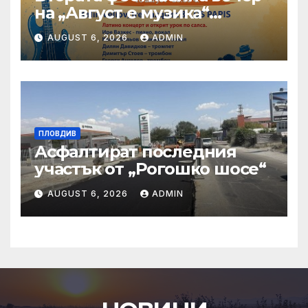
на „Август е музика“
посреща Фредерик Виал
AUGUST 6, 2026
ADMIN
Трио
ПЛОВДИВ
Асфалтират последния
участък от „Рогошко шосе“
AUGUST 6, 2026
ADMIN