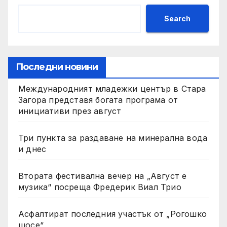
Search
Последни новини
Международният младежки център в Стара
Загора представя богата програма от
инициативи през август
Три пункта за раздаване на минерална вода
и днес
Втората фестивална вечер на „Август е
музика“ посреща Фредерик Виал Трио
Асфалтират последния участък от „Рогошко
шосе“