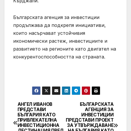
Кърджали.
Българската агенция за инвестиции
продължава да подкрепя инициативи,
които насърчават устойчивия
икономически растеж, инвестициите и
развитието на регионите като двигател на
конкурентоспособността на страната.
АНГЕЛ ИВАНОВ
БЪЛГАРСКАТА
Post
ПРЕДСТАВИ
АГЕНЦИЯ ЗА
БЪЛГАРИЯ КАТО
ИНВЕСТИЦИИ
navigation
ПРИВЛЕКАТЕЛНА
ПРЕДСТАВИ ПРОЕКТ
ИНВЕСТИЦИОННА
ЗА УТВЪРЖДАВАНЕ
ДЕСТИНАЦИЯ ПРЕД
НА БЪЛГАРИЯ КАТО