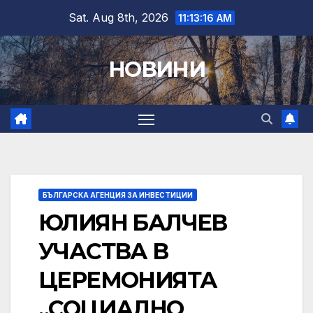
Skip
Sat. Aug 8th, 2026
11:13:17 AM
to
content
НОВИНИ
БЪЛГАРСКА АГЕНЦИЯ ЗА ИНВЕСТИЦИИ
ЮЛИЯН БАЛЧЕВ
УЧАСТВА В
ЦЕРЕМОНИЯТА
„СОЦИАЛНО