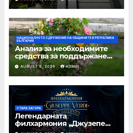
устойчивото развитие на
морските общности
НАЦИОНАЛНОТО СДРУЖЕНИЕ НА ОБЩИНИТЕ В РЕПУБЛИКА
БЪЛГАРИЯ
Анализ за необходимите
средства за поддържане
проводимостта на речните
AUGUST 8, 2026
ADMIN
корита на територията на
България, с цел превенция
на риска от наводнения
СТАРА ЗАГОРА
Легендарната
филхармония „Джузепе
Верди“ от Салерно с