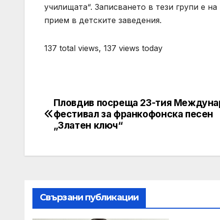
училищата“. Записването в тези групи е на
прием в детските заведения.
137 total views, 137 views today
Пловдив посреща 23-тия Междун
Post
фестивал за франкофонска песен
navigation
„Златен ключ“
Свързани публикации