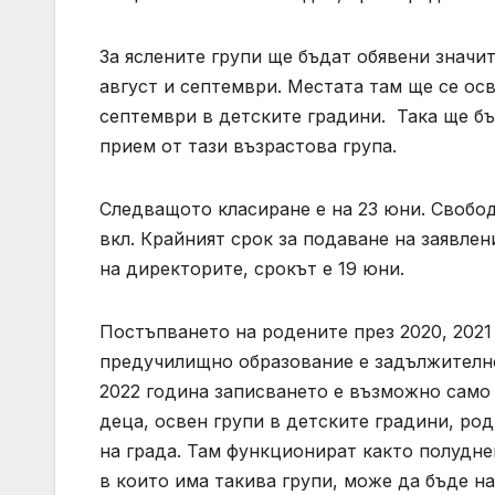
За яслените групи ще бъдат обявени значи
август и септември. Местата там ще се ос
септември в детските градини. Така ще бъ
прием от тази възрастова група.
Следващото класиране е на 23 юни. Свобод
вкл. Крайният срок за подаване на заявлени
на директорите, срокът е 19 юни.
Постъпването на родените през 2020, 2021 г
предучилищно образование е задължително
2022 година записването е възможно само 
деца, освен групи в детските градини, ро
на града. Там функционират както полудне
в които има такива групи, може да бъде нам