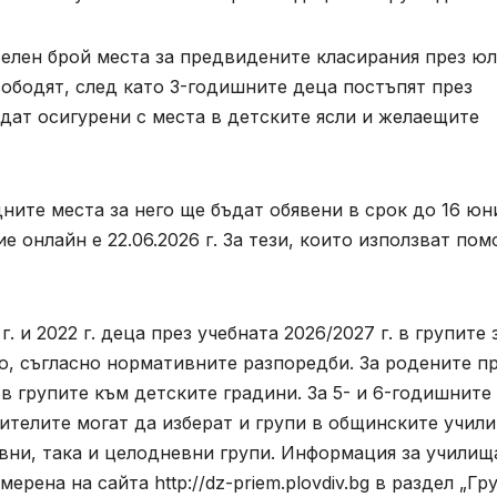
телен брой места за предвидените класирания през юл
вободят, след като 3-годишните деца постъпят през
дат осигурени с места в детските ясли и желаещите
ните места за него ще бъдат обявени в срок до 16 юн
е онлайн е 22.06.2026 г. За тези, които използват по
. и 2022 г. деца през учебната 2026/2027 г. в групите 
, съгласно нормативните разпоредби. За родените п
в групите към детските градини. За 5- и 6-годишните
дителите могат да изберат и групи в общинските учил
вни, така и целодневни групи. Информация за училищ
ерена на сайта http://dz-priem.plovdiv.bg в раздел „Гр