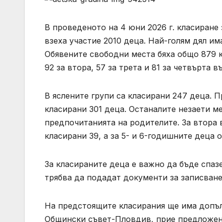
В проведеното на 4 юни 2026 г. класиране
взеха участие 2010 деца. Най-голям дял им
Обявените свободни места бяха общо 879 ка
92 за втора, 57 за трета и 81 за четвърта в
В яслените групи са класирани 247 деца. 
класирани 301 деца. Останалите незаети мес
предпочитанията на родителите. За втора 
класирани 39, а за 5- и 6-годишните деца 
За класираните деца е важно да бъде спазе
трябва да подадат документи за записване 
На предстоящите класирания ще има допъл
Общински съвет-Пловдив, прие предложение