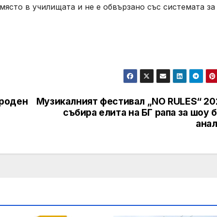
 място в училищата и не е обвързано със системата за
ароден
Музикалният фестивал „NO RULES“ 20
събира елита на БГ рапа за шоу 
анал