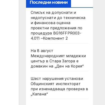
Последни новини
Списък на допуснати и
недопуснати до техническа
и финансова оценка
проектни предложения по
процедура BG16FFPR003-
4.011 –Компонент 2
На 8 август
Международният младежки
център в Стара Загора е
домакин на „Ден на Корея“
Шест нарушения установи
Общинският инспекторат
при изненадваща проверка в
„Капана“