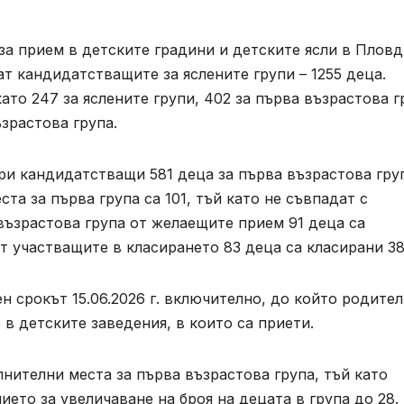
 за прием в детските градини и детските ясли в Плов
ат кандидатстващите за яслените групи – 1255 деца.
то 247 за яслените групи, 402 за първа възрастова г
ъзрастова група.
При кандидатстващи 581 деца за първа възрастова гру
та за първа група са 101, тъй като не съвпадат с
възрастова група от желаещите прием 91 деца са
от участващите в класирането 83 деца са класирани 38
н срокът 15.06.2026 г. включително, до който родите
в детските заведения, в които са приети.
нителни места за първа възрастова група, тъй като
то за увеличаване на броя на децата в група до 28.