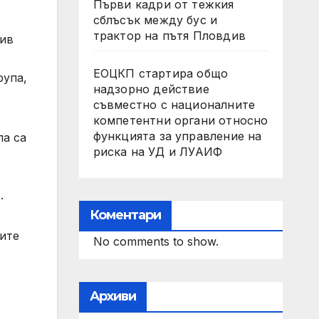
Първи кадри от тежкия
сблъсък между бус и
трактор на пътя Пловдив
див
ЕОЦКП стартира общо
рупа,
надзорно действие
съвместно с националните
компетентни органи относно
функцията за управление на
па са
риска на УД и ЛУАИФ
.
Коментари
лите
No comments to show.
Архиви