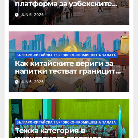
платформа за узбекските
фирми да разширят
JUN 6, 2026
крилата си в световен
мащаб, казва Джон Лий
БЪЛГАРО-КИТАЙСКА ТЪРГОВСКО-ПРОМИШЛЕНА ПАЛАТА
Как китайските вериги за
напитки тестват границите
на меката сила
JUN 6, 2026
БЪЛГАРО-КИТАЙСКА ТЪРГОВСКО-ПРОМИШЛЕНА ПАЛАТА
Тежка категория в