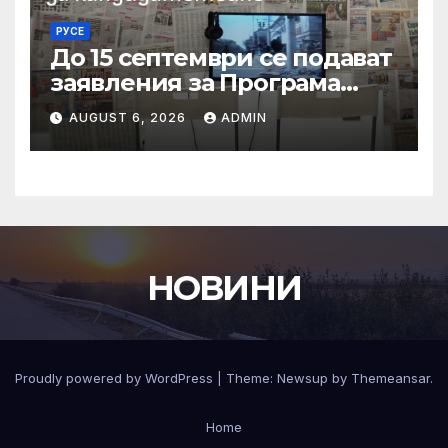
РУСЕ
До 15 септември се подават
заявления за Програма
„Дигитални изкуства“ на
AUGUST 6, 2026
ADMIN
Национален фонд
„Култура“
НОВИНИ
Proudly powered by WordPress
|
Theme:
Newsup
by
Themeansar
.
Home