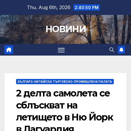
Skip
Thu. Aug 6th, 2026
2:40:52 PM
to
content
НОВИНИ
БЪЛГАРО-КИТАЙСКА ТЪРГОВСКО-ПРОМИШЛЕНА ПАЛАТА
2 делта самолета се
сблъскват на
летището в Ню Йорк
в Лагуардия