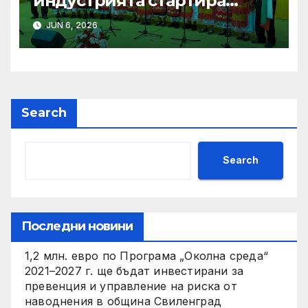
индустрията стартира
алианс за космическа
JUN 6, 2026
слънчева енергия
Search
Search
Последни новини
1,2 млн. евро по Програма „Околна среда“
2021–2027 г. ще бъдат инвестирани за
превенция и управление на риска от
наводнения в община Свиленград