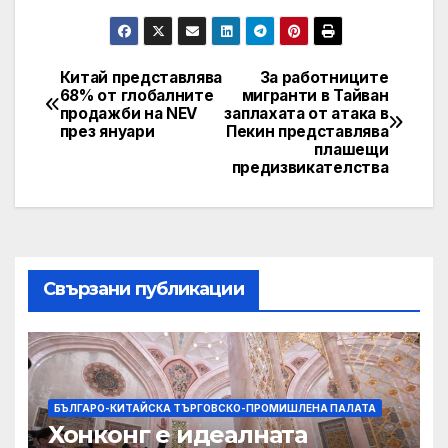
Китай представлява
За работниците
Post
68% от глобалните
мигранти в Тайван
продажби на NEV
заплахата от атака в
navigation
през януари
Пекин представлява
плашещи
предизвикателства
Свързани публикации
БЪЛГАРО-КИТАЙСКА ТЪРГОВСКО-ПРОМИШЛЕНА ПАЛАТА
Хонконг е идеалната