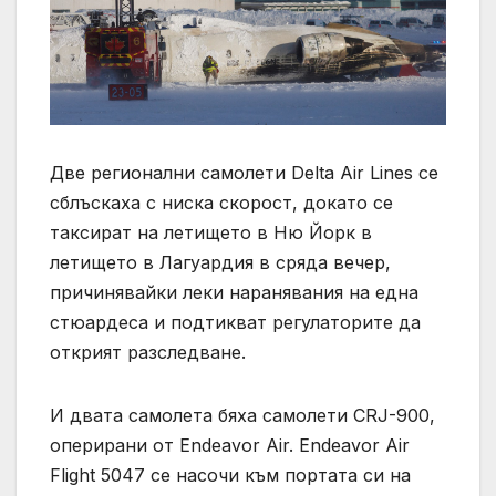
Две регионални самолети Delta Air Lines се
сблъскаха с ниска скорост, докато се
таксират на летището в Ню Йорк в
летището в Лагуардия в сряда вечер,
причинявайки леки наранявания на една
стюардеса и подтикват регулаторите да
открият разследване.
И двата самолета бяха самолети CRJ-900,
оперирани от Endeavor Air. Endeavor Air
Flight 5047 се насочи към портата си на