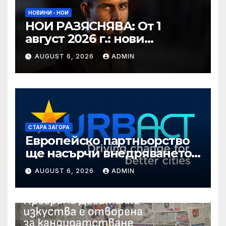
НОВИНИ - НОИ
НОИ РАЗЯСНЯВА: От 1
август 2026 г.: нови
размери на осигурителния
AUGUST 6, 2026
ADMIN
доход; осигурителни
вноски за нова група
осигурени лица
СТАРА ЗАГОРА
Европейско партньорство
ще насърчи внедряването
на интелигентни решения
AUGUST 6, 2026
ADMIN
в Стара Загора