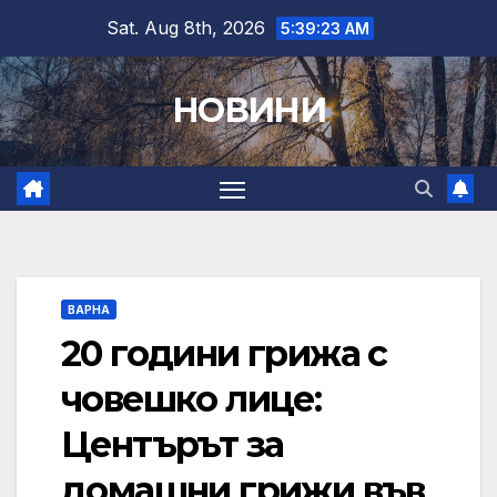
Skip
Sat. Aug 8th, 2026
5:39:25 AM
to
content
НОВИНИ
ВАРНА
20 години грижа с
човешко лице:
Центърът за
домашни грижи във