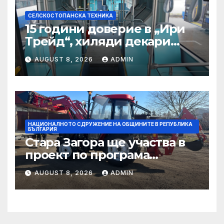
СЕЛСКОСТОПАНСКА ТЕХНИКА
15 години доверие в „Ири
Трейд“, хиляди декари
успех – историята на
AUGUST 8, 2026
ADMIN
Мартин Богдановски
НАЦИОНАЛНОТО СДРУЖЕНИЕ НА ОБЩИНИТЕ В РЕПУБЛИКА
БЪЛГАРИЯ
Стара Загора ще участва в
проект по програма
УРБАКТ за интелигентно
AUGUST 8, 2026
ADMIN
управление на
паркирането и качеството
на въздуха