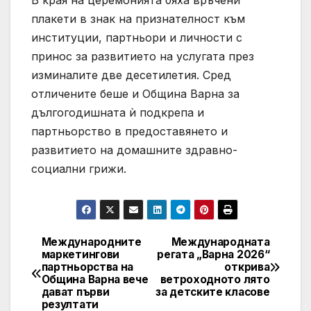
В края на церемонията бяха връчени
плакети в знак на признателност към
институции, партньори и личности с
принос за развитието на услугата през
изминалите две десетилетия. Сред
отличените беше и Община Варна за
дългогодишната ѝ подкрепа и
партньорство в предоставянето и
развитието на домашните здравно-
социални грижи.
Международните
Международната
Post
маркетингови
регата „Варна 2026“
партньорства на
открива
navigation
Община Варна вече
ветроходното лято
дават първи
за детските класове
резултати