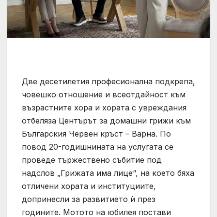
Две десетилетия професионална подкрепа,
човешко отношение и всеотдайност към
възрастните хора и хората с увреждания
отбеляза Центърът за домашни грижи към
Българския Червен кръст – Варна. По
повод 20-годишнината на услугата се
проведе тържествено събитие под
надслов „Грижата има лице“, на което бяха
отличени хората и институциите,
допринесли за развитието ѝ през
годините. Мотото на юбилея постави