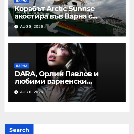
ВАРНА
Корабът Arctic Sunrise
акостира във Варна с
послание за опазването на
AUG 8, 2026
Черно море
ВАРНА
DARA, Орлин Павлов и
любими варненски
изпълнители ще пеят на
AUG 8, 2026
празника на Варна
Search