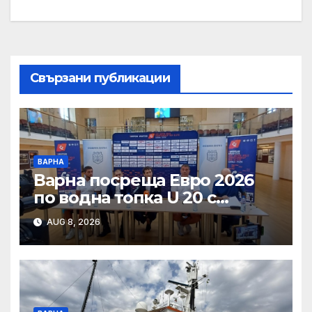
Свързани публикации
ВАРНА
Варна посреща Евро 2026
по водна топка U 20 с
отлични условия на
AUG 8, 2026
състезателните басейни