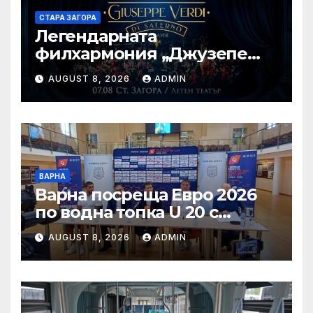
СТАРА ЗАГОРА
Легендарната
филхармония „Джузепе
Верди“ от Салерно с
AUGUST 8, 2026
ADMIN
концерт под звездите тази
вечер в Летен татър – Стара
Загора
ВАРНА
Варна посреща Евро 2026
по водна топка U 20 с
отлични условия на
AUGUST 8, 2026
ADMIN
състезателните басейни