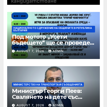
свои проекти
НАЦИОНАЛНОТО СДРУЖЕНИЕ НА ОБЩИНИТЕ В РЕПУБЛИКА
БЪЛГАРИЯ
Под мотото „Усети
бъдещето“ ще се проведе
шестото издание на
AUGUST 7, 2026
ADMIN
фестивала OPEN
BUZLUDZHA
МИНИСТЕРСТВО НА ТРАНСПОРТА И СЪОБЩЕНИЯТА
Министър Георги Пеев:
Свалянето на дете със
специални потребности от
AUGUST 7, 2026
ADMIN