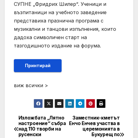
СУПНЕ „Фридрих Шилер“. Ученици и
възпитаници на учебното заведение
представиха празнична програма с
музикални и танцови изпълнения, които
дадоха символичен старт на
тазгодишното издание на форума.
Принтирай
виж всички >
Изложбата „Лятно
Заместник-кметът
Post
настроение“ събра
Енчо Енчев участва в
над 110 творби на
церемонията в
navigation
русенски
Букурещ по