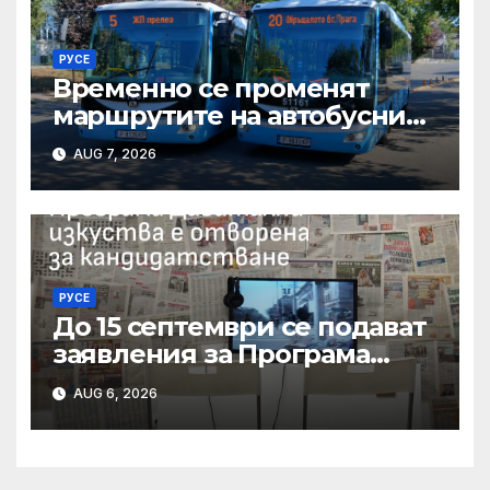
РУСЕ
Временно се променят
маршрутите на автобусни
линии № 5 и № 20 заради
AUG 7, 2026
строително-ремонтни
дейности
РУСЕ
До 15 септември се подават
заявления за Програма
„Дигитални изкуства“ на
AUG 6, 2026
Национален фонд
„Култура“