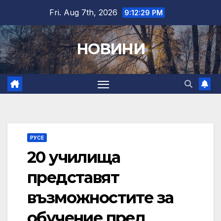
Skip
Fri. Aug 7th, 2026
9:12:30 PM
to
content
НОВИНИ
РУСЕ
20 училища
представят
възможностите за
обучение пред