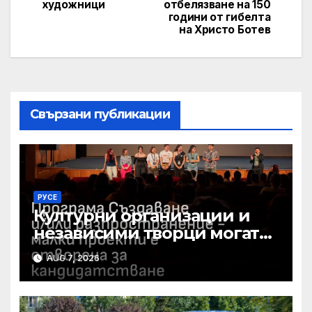
художници
отбелязване на 150
години от гибелта
на Христо Ботев
Свързани публикации
РУСЕ
Културни организации и
независими творци могат
да получат до 15 000 евро за
AUG 7, 2026
свои проекти