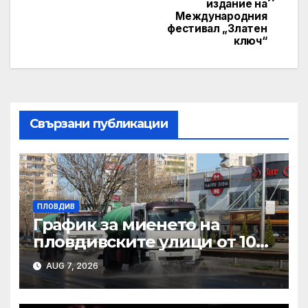
издание на
Международния
фестивал „Златен
ключ“
Свързани публикации
ПЛОВДИВ
График за миенето на
пловдивските улици от 10
до 14 август
AUG 7, 2026