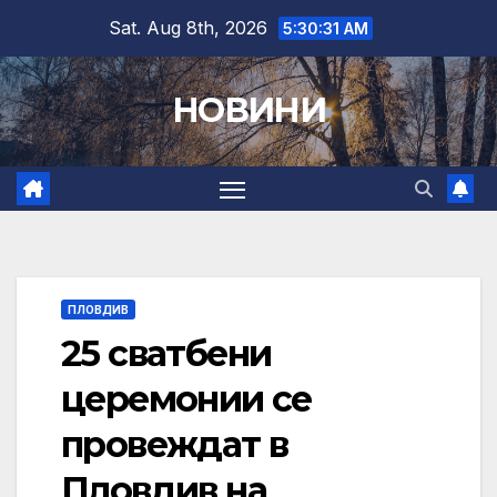
Skip
Sat. Aug 8th, 2026
5:30:32 AM
to
content
НОВИНИ
ПЛОВДИВ
25 сватбени
церемонии се
провеждат в
Пловдив на