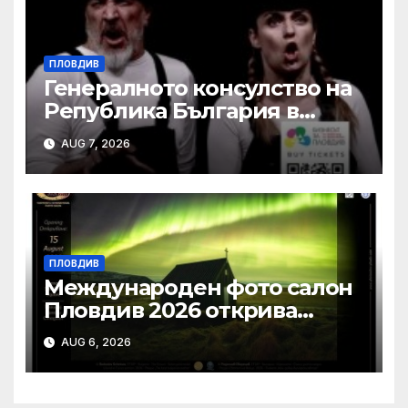
ПЛОВДИВ
Генералното консулство на
Република България в
Единбург посрещна екипа
AUG 7, 2026
на Театър „Хенд“ преди
историческия им дебют на
световния Edinburgh
Festival Fringe
ПЛОВДИВ
Международен фото салон
Пловдив 2026 открива
изложба с най-добрите
AUG 6, 2026
фотографии от
тазгодишното издание