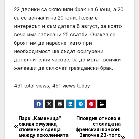
22 двойки са сключили брак на 6 юни, а 20
са се венчали на 20 юни. Голям е
интересът и към датата 8 август, за която
вече има записани 25 сватби. Очаква се
броят им да нарасне, като при
необходимост ще бъдат осигурени
допълнителни часове, за да могат всички
желаещи да сключат граждански брак.
491 total views, 491 views today
Парк „Каменица“
Пловдив отново е
Post
оживя с музика,
столица на
спомени и среща
френския шансон:
navigation
между поколенията
Започна 23-тото