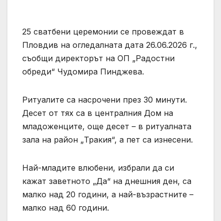
25 сватбени церемонии се провеждат в
Пловдив на огледалната дата 26.06.2026 г.,
съобщи директорът на ОП „Радостни
обреди“ Чудомира Пинджева.
Ритуалите са насрочени през 30 минути.
Десет от тях са в централния Дом на
младоженците, още десет – в ритуалната
зала на район „Тракия“, а пет са изнесени.
Най-младите влюбени, избрали да си
кажат заветното „Да“ на днешния ден, са
малко над 20 години, а най-възрастните –
малко над 60 години.