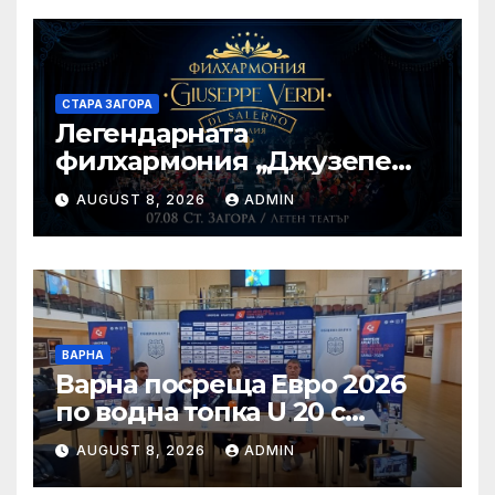
СТАРА ЗАГОРА
Легендарната
филхармония „Джузепе
Верди“ от Салерно с
AUGUST 8, 2026
ADMIN
концерт под звездите тази
вечер в Летен татър – Стара
Загора
ВАРНА
Варна посреща Евро 2026
по водна топка U 20 с
отлични условия на
AUGUST 8, 2026
ADMIN
състезателните басейни