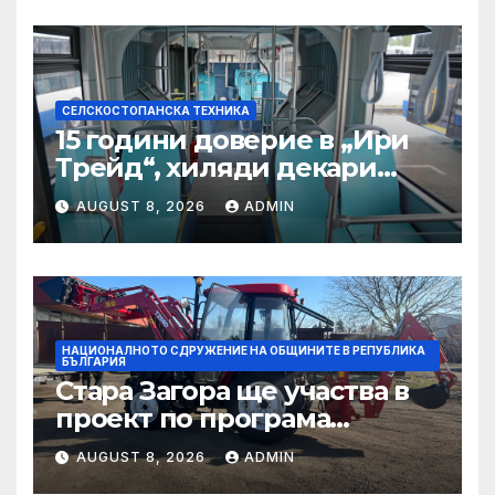
СЕЛСКОСТОПАНСКА ТЕХНИКА
15 години доверие в „Ири
Трейд“, хиляди декари
успех – историята на
AUGUST 8, 2026
ADMIN
Мартин Богдановски
НАЦИОНАЛНОТО СДРУЖЕНИЕ НА ОБЩИНИТЕ В РЕПУБЛИКА
БЪЛГАРИЯ
Стара Загора ще участва в
проект по програма
УРБАКТ за интелигентно
AUGUST 8, 2026
ADMIN
управление на