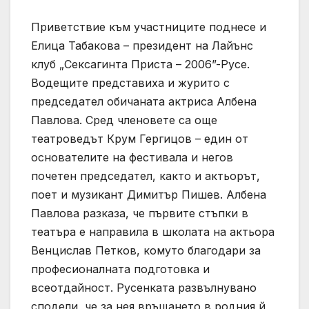
Приветствие към участниците поднесе и
Елица Табакова – президент на Лайънс
клуб „Сексагинта Приста – 2006”-Русе.
Водещите представиха и журито с
председател обичаната актриса Албена
Павлова. Сред членовете са още
театроведът Крум Гергицов – един от
основателите на фестивала и негов
почетен председател, както и актьорът,
поет и музикант Димитър Пишев. Албена
Павлова разказа, че първите стъпки в
театъра е направила в школата на актьора
Венцислав Петков, комуто благодари за
професионалната подготовка и
всеотдайност. Русенката развълнувано
сподели, че за нея връщането в родния й