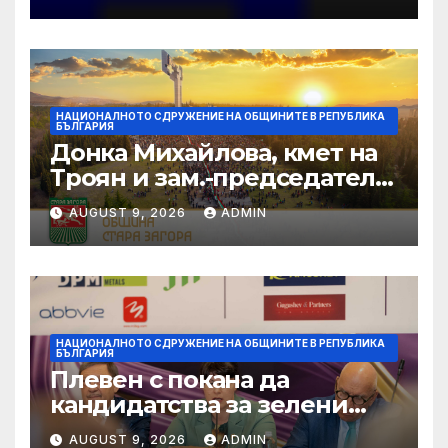
НАЦИОНАЛНОТО СДРУЖЕНИЕ НА ОБЩИНИТЕ В РЕПУБЛИКА
БЪЛГАРИЯ
Донка Михайлова, кмет на
Троян и зам.-председател
на НСОРБ: Знаем какво е
AUGUST 9, 2026
ADMIN
произведено, как е
произведено и какво влиза
в детското меню
НАЦИОНАЛНОТО СДРУЖЕНИЕ НА ОБЩИНИТЕ В РЕПУБЛИКА
БЪЛГАРИЯ
Плевен с покана да
кандидатства за зелени
инвестиции в градска
AUGUST 9, 2026
ADMIN