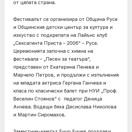
от цялата страна.
Фестивалът се организира от Община Русе
и Общинския детски център за култура и
изкуство с подкрепата на Лайънс клуб
„Сексагинта Приста – 2006“ – Русе.
Церемонията започна с химна на
фестивала – „Песен за театъра“,
представен от Екатерина Пенева и
Марчело Петров, и продължи с изпълнения
на младата актриса Гергана Ганчева и
класа по класически балет при НУИ „Проф.
Веселин Стоянов“ с педагог Деница
Анчева. Водещи бяха Десислава Николова
и Мартин Сиромахов.
Заместник-кметът Енчо Енчев поздрави