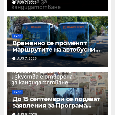
AUG 7, 2026
свои проекти
РУСЕ
Временно се променят
маршрутите на автобусни
линии № 5 и № 20 заради
AUG 7, 2026
строително-ремонтни
дейности
РУСЕ
До 15 септември се подават
заявления за Програма
„Дигитални изкуства“ на
AUG 6, 2026