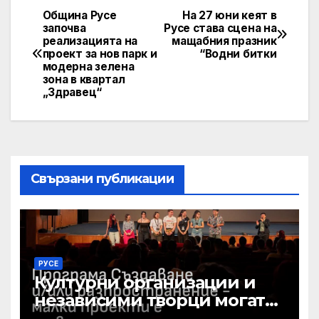
Община Русе
На 27 юни кеят в
Post
започва
Русе става сцена на
реализацията на
мащабния празник
navigation
проект за нов парк и
“Водни битки
модерна зелена
зона в квартал
„Здравец“
Свързани публикации
РУСЕ
Културни организации и
независими творци могат
да получат до 15 000 евро за