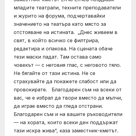
младите театрали, техните преподаватели
и журито на форума, подчертавайки
значението на театъра като място за
отстояване на истината. „Днес живеем в
свят, в който всичко се филтрира,
редактира и опакова. На сцената обаче
тези маски падат. Там остава само
човекът — с неговия глас, с неговото тяло.
Не бягайте от тази истина. Не се
страхувайте да покажете слабост или да
провокирате. Благодарен съм на всеки от
вас, че е избрал да твори вместо да мълчи,
да играе вместо да гледа отстрани.
Благодарен съм и на вашите ръководители
— на хората, които всеки ден поддържат
тази искра жива“, каза заместник-кметът.