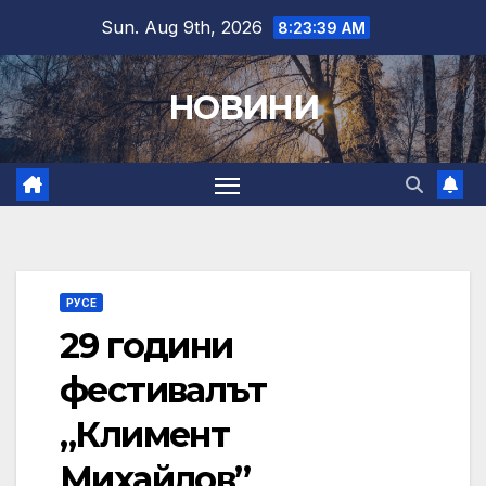
Skip
Sun. Aug 9th, 2026
8:23:41 AM
to
content
НОВИНИ
РУСЕ
29 години
фестивалът
„Климент
Михайлов”