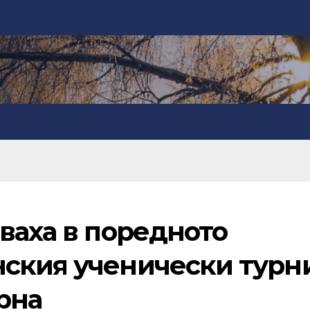
ваха в поредното
ския ученически турн
рна