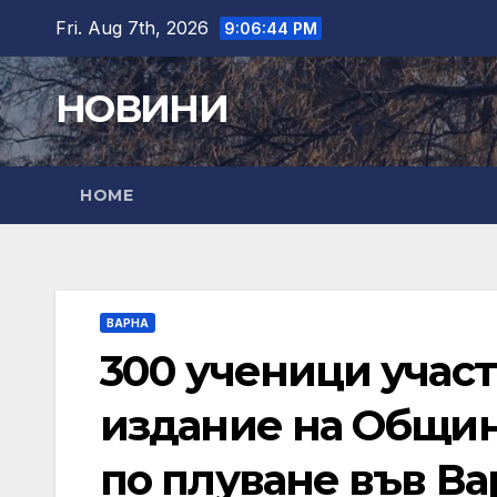
Skip
Fri. Aug 7th, 2026
9:06:45 PM
to
content
НОВИНИ
HOME
ВАРНА
300 ученици участ
издание на Общин
по плуване във Ва