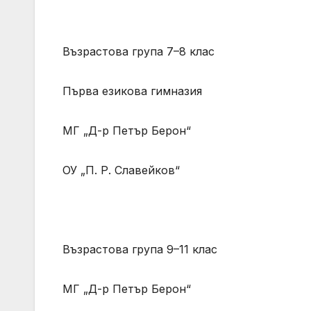
Възрастова група 7–8 клас
Първа езикова гимназия
МГ „Д-р Петър Берон“
ОУ „П. Р. Славейков“
Възрастова група 9–11 клас
МГ „Д-р Петър Берон“