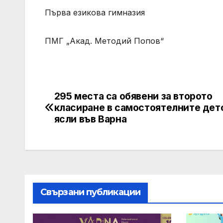
Първа езикова гимназия
ПМГ „Акад. Методий Попов“
295 места са обявени за второто
Post
класиране в самостоятелните дет
navigation
ясли във Варна
Свързани публикации