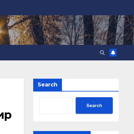
Search
Search
ир