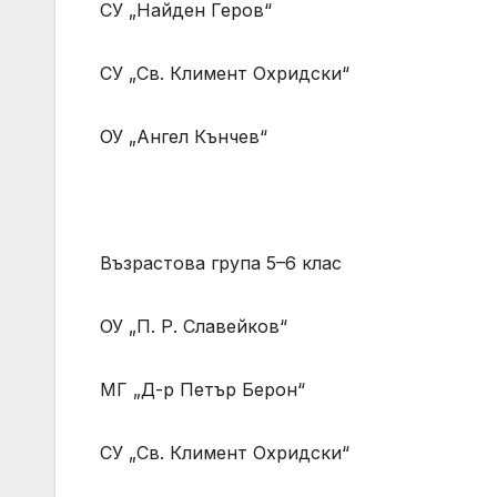
СУ „Найден Геров“
СУ „Св. Климент Охридски“
ОУ „Ангел Кънчев“
Възрастова група 5–6 клас
ОУ „П. Р. Славейков“
МГ „Д-р Петър Берон“
СУ „Св. Климент Охридски“