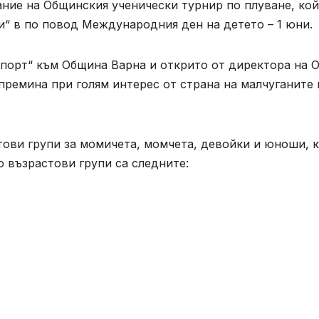
ание на Общинския ученически турнир по плуване, ко
и“ в по повод Международния ден на детето – 1 юни.
Спорт“ към Община Варна и открито от директора на 
ремина при голям интерес от страна на малчуганите 
тови групи за момичета, момчета, девойки и юноши, 
 възрастови групи са следните: