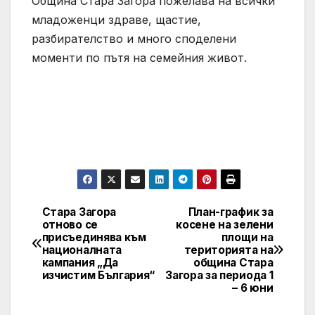
Община Стара Загора пожелава на всички
младоженци здраве, щастие,
разбирателство и много споделени
моменти по пътя на семейния живот.
Стара Загора
План-график за
Post
отново се
косене на зелени
присъединява към
площи на
navigation
националната
територията на
кампания „Да
община Стара
изчистим България“
Загора за периода 1
– 6 юни