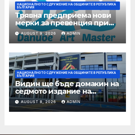
НАЦИОНАЛНОТО СДРУЖЕНИЕ НА ОБЩИНИТЕ В РЕПУБЛИКА
БЪЛГАРИЯ
Трявна предприема нови
мерки за превенция при
бедствия и аварии
AUGUST 9, 2026
ADMIN
НАЦИОНАЛНОТО СДРУЖЕНИЕ НА ОБЩИНИТЕ В РЕПУБЛИКА
БЪЛГАРИЯ
Видин ще бъде домакин на
седмото издание на
Международния
AUGUST 8, 2026
ADMIN
фолклорен фестивал
„Синия Дунав“