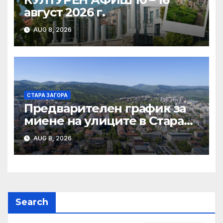
август 2026 г.
AUG 8, 2026
СТАРА ЗАГОРА
Предварителен график за
миене на улиците в Стара
Загора за периода от
AUG 8, 2026
10.08.2026 до 14.08.2026 г.
Search