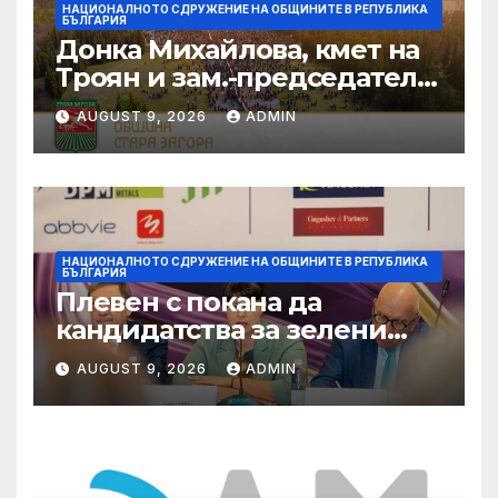
НАЦИОНАЛНОТО СДРУЖЕНИЕ НА ОБЩИНИТЕ В РЕПУБЛИКА
БЪЛГАРИЯ
Донка Михайлова, кмет на
Троян и зам.-председател
на НСОРБ: Знаем какво е
AUGUST 9, 2026
ADMIN
произведено, как е
произведено и какво влиза
в детското меню
НАЦИОНАЛНОТО СДРУЖЕНИЕ НА ОБЩИНИТЕ В РЕПУБЛИКА
БЪЛГАРИЯ
Плевен с покана да
кандидатства за зелени
инвестиции в градска
AUGUST 9, 2026
ADMIN
среда