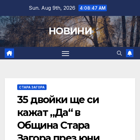
Skip
Sun. Aug 9th, 2026
4:08:48 AM
to
content
НОВИНИ
СТАРА ЗАГОРА
35 двойки ще си
кажат „Да“ в
Община Стара
Загора през юни