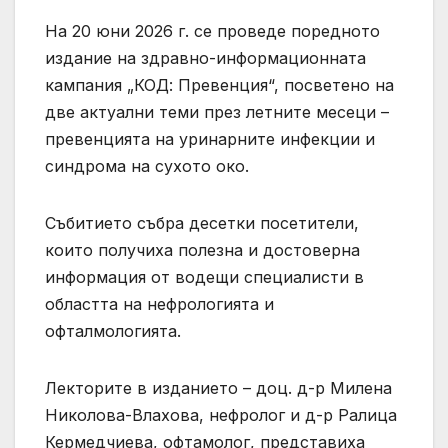
На 20 юни 2026 г. се проведе поредното
издание на здравно-информационната
кампания „КОД: Превенция“, посветено на
две актуални теми през летните месеци –
превенцията на уринарните инфекции и
синдрома на сухото око.
Събитието събра десетки посетители,
които получиха полезна и достоверна
информация от водещи специалисти в
областта на нефрологията и
офталмологията.
Лекторите в изданието – доц. д-р Милена
Николова-Влахова, нефролог и д-р Ралица
Кермедчиева, офтамолог, представиха