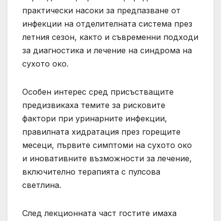
практически насоки за предпазване от
инфекции на отделителната система през
летния сезон, както и съвременни подходи
за диагностика и лечение на синдрома на
сухото око.
Особен интерес сред присъстващите
предизвикаха темите за рисковите
фактори при уринарните инфекции,
правилната хидратация през горещите
месеци, първите симптоми на сухото око
и иновативните възможности за лечение,
включително терапията с пулсова
светлина.
След лекционната част гостите имаха