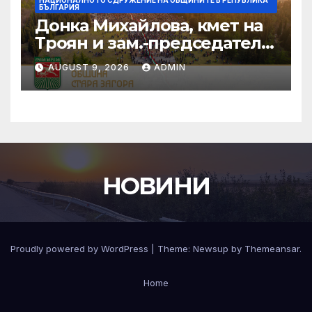
НАЦИОНАЛНОТО СДРУЖЕНИЕ НА ОБЩИНИТЕ В РЕПУБЛИКА
БЪЛГАРИЯ
Донка Михайлова, кмет на
Троян и зам.-председател
на НСОРБ: Знаем какво е
AUGUST 9, 2026
ADMIN
произведено, как е
произведено и какво влиза
в детското меню
НОВИНИ
Proudly powered by WordPress
|
Theme:
Newsup
by
Themeansar
.
Home