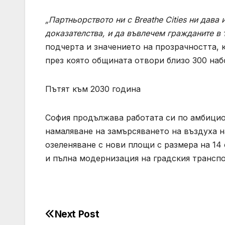
„Партньорството ни с Breathe Cities ни дава
доказателства, и да въвлечем гражданите в 
подчерта и значението на прозрачността, к
през която общината отвори близо 300 наб
Пътят към 2030 година
София продължава работата си по амбициоз
намаляване на замърсяването на въздуха 
озеленяване с нови площи с размера на 14
и пълна модернизация на градския транспо
Next Post
Post