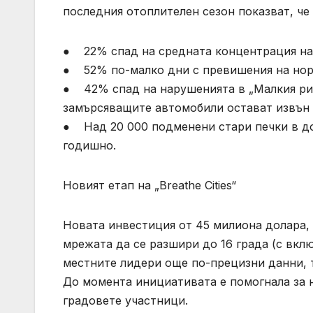
последния отоплителен сезон показват, че
● 22% спад на средната концентрация на
● 52% по-малко дни с превишения на норм
● 42% спад на нарушенията в „Малкия ринг
замърсяващите автомобили остават извън 
● Над 20 000 подменени стари печки в до
годишно.
Новият етап на „Breathe Cities“
Новата инвестиция от 45 милиона долара,
мрежата да се разшири до 16 града (с вкл
местните лидери още по-прецизни данни, т
До момента инициативата е помогнала за 
градовете участници.