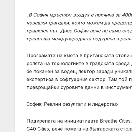
„В София мръсният въздух е причина за 4000
човешки трагедии, които можем да предотвра
правилен път. Днес София вече не само след
превръща международната подкрепа в реални
Програмата на кмета в британската столи
ролята на технологиите в градската среда „A
бе поканен за водещ лектор заради уникал
експертиза в софтуерния сектор. Там той п
превръщайки суровите данни в инструмент
София: Реални резултати и лидерство
Подкрепата на инициативата Breathe Cities, 
C40 Cities, вече помага на българската ст