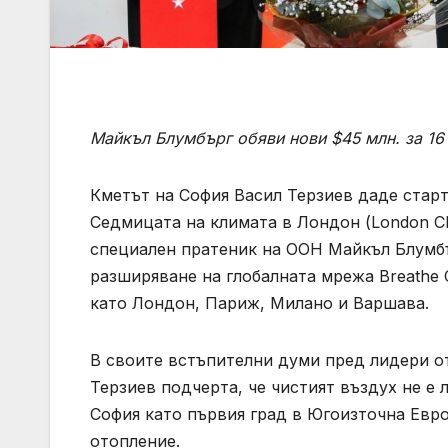
Майкъл Блумбърг обяви нови $45 млн. за 16 г
Кметът на София Васил Терзиев даде старт
Седмицата на климата в Лондон (London Cl
специален пратеник на ООН Майкъл Блумбъ
разширяване на глобалната мрежа Breathe C
като Лондон, Париж, Милано и Варшава.
В своите встъпителни думи пред лидери от
Терзиев подчерта, че чистият въздух не е 
София като първия град в Югоизточна Евро
отопление.