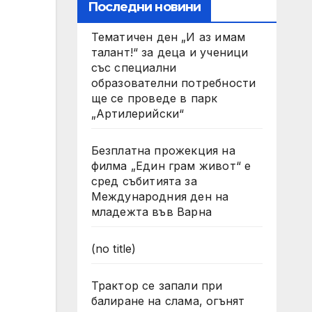
Последни новини
Тематичен ден „И аз имам
талант!“ за деца и ученици
със специални
образователни потребности
ще се проведе в парк
„Артилерийски“
Безплатна прожекция на
филма „Един грам живот“ е
сред събитията за
Международния ден на
младежта във Варна
(no title)
Трактор се запали при
балиране на слама, огънят