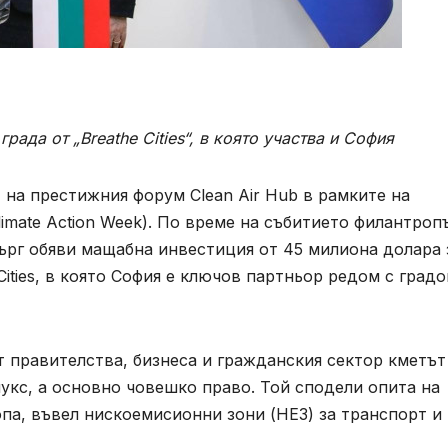
рада от „Breathe Cities“, в която участва и София
 на престижния форум Clean Air Hub в рамките на
imate Action Week). По време на събитието филантроп
рг обяви мащабна инвестиция от 45 милиона долара 
ities, в която София е ключов партньор редом с градо
 правителства, бизнеса и гражданския сектор кметът
лукс, а основно човешко право. Той сподели опита на
па, въвел нискоемисионни зони (НЕЗ) за транспорт и