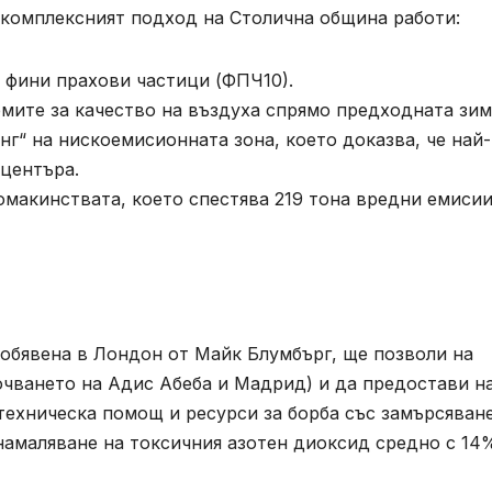
 комплексният подход на Столична община работи:
 фини прахови частици (ФПЧ10).
ите за качество на въздуха спрямо предходната зим
“ на нискоемисионната зона, което доказва, че най-
центъра.
макинствата, което спестява 219 тона вредни емиси
 обявена в Лондон от Майк Блумбърг, ще позволи на
ючването на Адис Абеба и Мадрид) и да предостави н
ехническа помощ и ресурси за борба със замърсяване
намаляване на токсичния азотен диоксид средно с 14