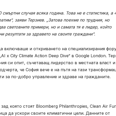
 смъртни случая всяка година. Това не е статистика, а 
тим“, заяви Терзиев. „Затова поехме по трудния, но
ва световните примери, но и самата тя е лидер, който
 резултати за здравето на своите граждани“.
ца включваше и откриването на специализирания фору
I x City Climate Action Deep Dive“ в Google London. Те
ния си опит, съчетаващ лидерство в местната власт и
одчерта, че София вече е на пътя на тази трансформац
и за по-добро управление и здраве на гражданите.
зад която стоят Bloomberg Philanthropies, Clean Air Fu
олица да ускори своите климатични цели. Данните от