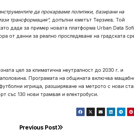
 инструментите да прокарваме политики, базирани на
тази трансформация“,
допълни кметът Терзиев. Той
ато даде за пример новата платформа Urban Data Sofi
ора от данни за реално проследяване на градската ср
ната цел за климатична неутралност до 2030 г. и
наполовина. Програмата на общината включва мащабн
 футболни игрища, разширяване на метрото с нови ст
рт със 130 нови трамвая и електробуси.
Previous Post