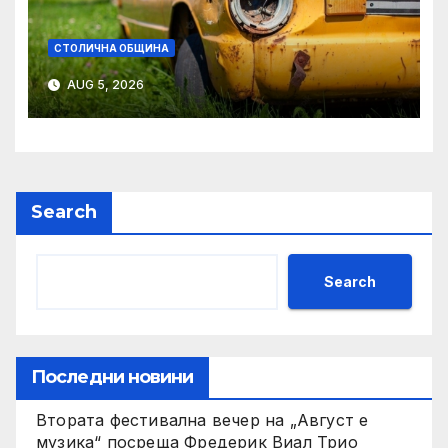
СТОЛИЧНА ОБЩИНА
AUG 5, 2026
Search
Search
Последни новини
Втората фестивална вечер на „Август е
музика“ посреща Фредерик Виал Трио