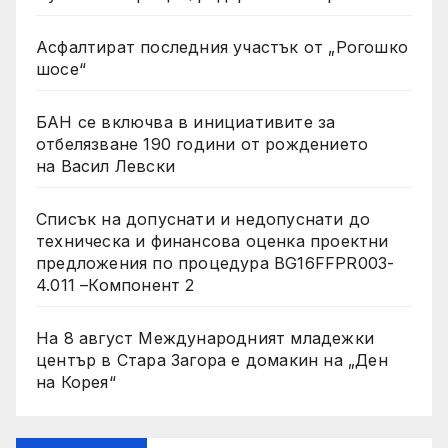
Асфалтират последния участък от „Рогошко
шосе“
БАН се включва в инициативите за
отбелязване 190 години от рождението
на Васил Левски
Списък на допуснати и недопуснати до
техническа и финансова оценка проектни
предложения по процедура BG16FFPR003-
4.011 –Компонент 2
На 8 август Международният младежки
център в Стара Загора е домакин на „Ден
на Корея“