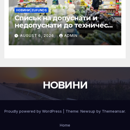
НОВИНИ | EUFUNDS
Списък на допуснати и
недопуснати до техническа
и финансова оценка
AUGUST 6, 2026
ADMIN
проектни предложения по
процедура BG16FFPR003-
4.011 –Компонент 2
НОВИНИ
Proudly powered by WordPress
|
Theme:
Newsup
by
Themeansar
.
Home