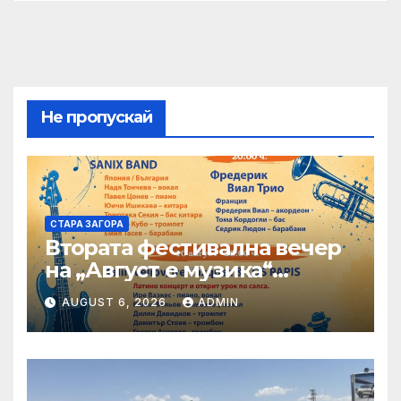
Не пропускай
СТАРА ЗАГОРА
Втората фестивална вечер
на „Август е музика“
посреща Фредерик Виал
AUGUST 6, 2026
ADMIN
Трио