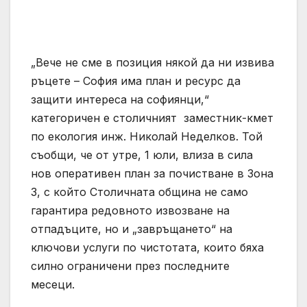
„Вече не сме в позиция някой да ни извива
ръцете – София има план и ресурс да
защити интереса на софиянци,“
категоричен е столичният заместник-кмет
по екология инж. Николай Неделков. Той
съобщи, че от утре, 1 юли, влиза в сила
нов оперативен план за почистване в Зона
3, с който Столичната община не само
гарантира редовното извозване на
отпадъците, но и „завръщането“ на
ключови услуги по чистотата, които бяха
силно ограничени през последните
месеци.