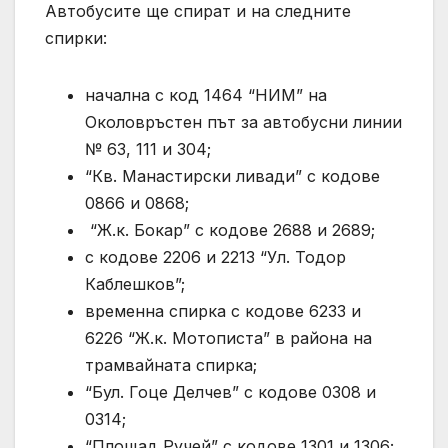
Автобусите ще спират и на следните
спирки:
начална с код 1464 “НИМ” на
Околовръстен път за автобусни линии
№ 63, 111 и 304;
“Кв. Манастирски ливади” с кодове
0866 и 0868;
“Ж.к. Бокар” с кодове 2688 и 2689;
с кодове 2206 и 2213 “Ул. Тодор
Каблешков”;
временна спирка с кодове 6233 и
6226 “Ж.к. Мотописта” в района на
трамвайната спирка;
“Бул. Гоце Делчев” с кодове 0308 и
0314;
“Площад Ручей” с кодове 1301 и 1306;