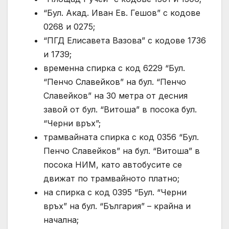
“Бул. Акад. Иван Ев. Гешов” с кодове
0268 и 0275;
“ПГД Елисавета Вазова” с кодове 1736
и 1739;
временна спирка с код 6229 “Бул.
“Пенчо Славейков” на бул. “Пенчо
Славейков” на 30 метра от десния
завой от бул. “Витоша” в посока бул.
“Черни връх”;
трамвайната спирка с код 0356 “Бул.
Пенчо Славейков” на бул. “Витоша” в
посока НИМ, като автобусите се
движат по трамвайното платно;
на спирка с код 0395 “Бул. “Черни
връх” на бул. “България” – крайна и
начална;