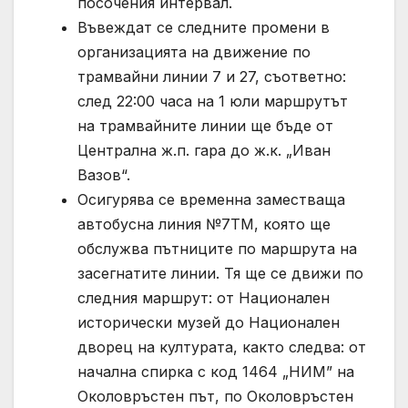
посочения интервал.
Въвеждат се следните промени в
организацията на движение по
трамвайни линии 7 и 27, съответно:
след 22:00 часа на 1 юли маршрутът
на трамвайните линии ще бъде от
Централна ж.п. гара до ж.к. „Иван
Вазов“.
Осигурява се временна заместваща
автобусна линия №7ТМ, която ще
обслужва пътниците по маршрута на
засегнатите линии. Тя ще се движи по
следния маршрут: от Национален
исторически музей до Национален
дворец на културата, както следва: от
начална спирка с код 1464 „НИМ” на
Околовръстен път, по Околовръстен