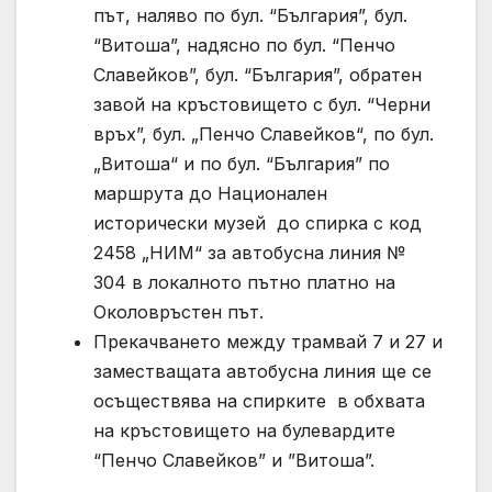
път, наляво по бул. “България”, бул.
“Витоша”, надясно по бул. “Пенчо
Славейков”, бул. “България”, обратен
завой на кръстовището с бул. “Черни
връх”, бул. „Пенчо Славейков“, по бул.
„Витоша“ и по бул. “България” по
маршрута до Национален
исторически музей до спирка с код
2458 „НИМ“ за автобусна линия №
304 в локалното пътно платно на
Околовръстен път.
Прекачването между трамвай 7 и 27 и
заместващата автобусна линия ще се
осъществява на спирките в обхвата
на кръстовището на булевардите
“Пенчо Славейков” и ”Витоша”.