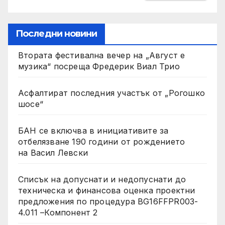
Последни новини
Втората фестивална вечер на „Август е
музика“ посреща Фредерик Виал Трио
Асфалтират последния участък от „Рогошко
шосе“
БАН се включва в инициативите за
отбелязване 190 години от рождението
на Васил Левски
Списък на допуснати и недопуснати до
техническа и финансова оценка проектни
предложения по процедура BG16FFPR003-
4.011 –Компонент 2