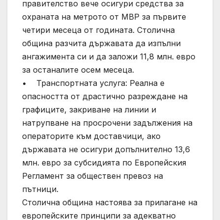
правителство вече осигури средства за
охраната на метрото от МВР за първите
четири месеца от годината. Столична
община разчита държавата да изпълни
ангажимента си и да заложи 11,8 млн. евро
за останалите осем месеца.
• Транспортната услуга: Реална е
опасността от драстично разреждане на
графиците, закриване на линии и
натрупване на просрочени задължения на
операторите към доставчици, ако
държавата не осигури допълнително 13,6
млн. евро за субсидията по Европейския
Регламент за обществен превоз на
пътници.
Столична община настоява за прилагане на
европейските принципи за адекватно