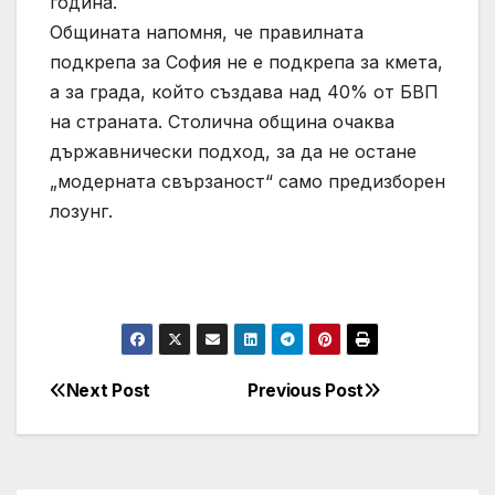
година.
Общината напомня, че правилната
подкрепа за София не е подкрепа за кмета,
а за града, който създава над 40% от БВП
на страната. Столична община очаква
държавнически подход, за да не остане
„модерната свързаност“ само предизборен
лозунг.
Next Post
Previous Post
Post
navigation