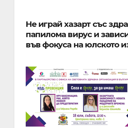
Не играй хазарт със здра
папилома вирус и завис
във фокуса на юлското и