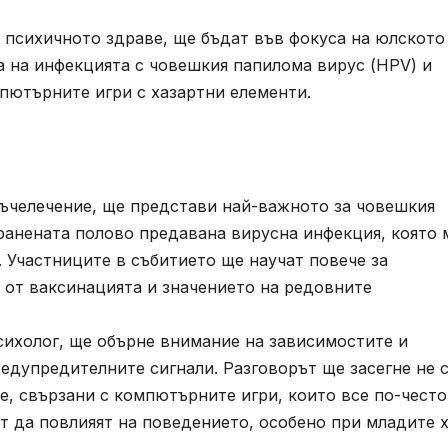
 психичното здраве, ще бъдат във фокуса на юлското
а на инфекцията с човешкия папилома вирус (HPV) и
пютърните игри с хазартни елементи.
лъчелечение, ще представи най-важното за човешкия
ранената полово предавана вирусна инфекция, която
 Участниците в събитието ще научат повече за
 от ваксинацията и значението на редовните
ихолог, ще обърне внимание на зависимостите и
едупредителните сигнали. Разговорът ще засегне не 
е, свързани с компютърните игри, които все по-често
т да повлияят на поведението, особено при младите х