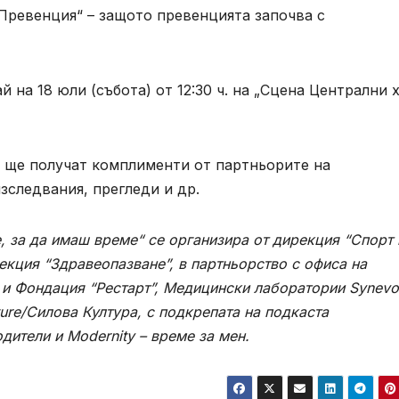
Превенция“ – защото превенцията започва с
 на 18 юли (събота) от 12:30 ч. на „Сцена Централни 
тието ще получат комплименти от партньорите на
зследвания, прегледи и др.
, за да имаш време“ се организира от дирекция “Спорт 
кция “Здравеопазване”, в партньорство с офиса на
 и Фондация “Рестарт”, Медицински лаборатории Synevo
lture/Силова Култура, с подкрепата на подкаста
дители и Modernity – време за мен
.