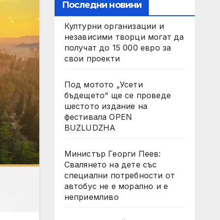
Последни новини
Културни организации и
независими творци могат да
получат до 15 000 евро за
свои проекти
Под мотото „Усети
бъдещето“ ще се проведе
шестото издание на
фестивала OPEN
BUZLUDZHA
Министър Георги Пеев:
Свалянето на дете със
специални потребности от
автобус не е морално и е
неприемливо