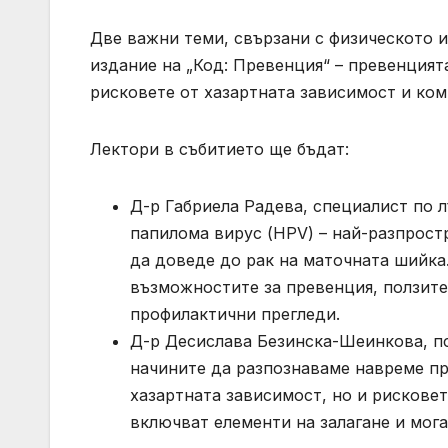
Две важни теми, свързани с физическото и
издание на „Код: Превенция“ – превенцият
рисковете от хазартната зависимост и ком
Лектори в събитието ще бъдат:
Д-р Габриела Радева, специалист по 
папилома вирус (HPV) – най-разпрост
да доведе до рак на маточната шийка.
възможностите за превенция, ползите
профилактични прегледи.
Д-р Десислава Безинска-Шеинкова, пс
начините да разпознаваме навреме пр
хазартната зависимост, но и рисковет
включват елементи на залагане и мога