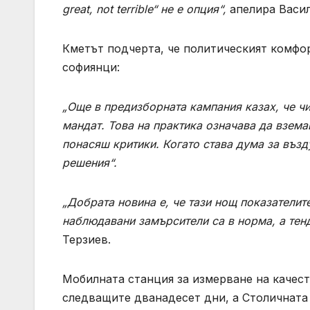
great, not terrible“ не е опция“,
апелира Васил
Кметът подчерта, че политическият комфор
софиянци:
„Още в предизборната кампания казах, че чи
мандат. Това на практика означава да взема
понасяш критики. Когато става дума за възд
решения“.
„Добрата новина е, че тази нощ показателит
наблюдавани замърсители са в норма, а тенд
Терзиев.
Мобилната станция за измерване на качест
следващите дванадесет дни, а Столичнат