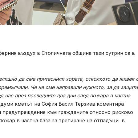
ферния въздух в Столичната община тази сутрин са в
злишно да сме притеснили хората, отколкото да живея 
премълчали. Че не сме направили нужното, за да защит
д нас през последните два дни след пожара в частна
и думи кметът на София Васил Терзиев коментира
и предупреждение към гражданите относно рисково
пожар в частна база за третиране на отпадъци в