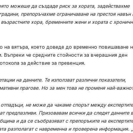
която можеше да създаде риск за хората, задействахме
градини, препоръчахме ограничаване на престоя навън 
 възрастните хора, бременните жени и хората с хроничн
о на вятъра, което доведе до временно повишаване н
. Въпреки че средните стойности за вчерашния ден
отокола за действие за превенция.
ации на данните. Те използват различни показатели,
мативни прагове. Но за мен това не променя най-важнот
 отпадъци, не може да чакаме спорът между експертите
ат предпазливи. Призовавам всички да следят данните 
бщина и да се съобразяват с препоръките на експертите
ата разполагат с навременна и проверена информация. 