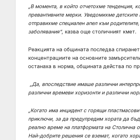
„В момента, в който отчетохме тенденция, 
превантивните мерки. Уведомихме детските 
отправихме специален апел към родителите,
заболявания“
, казва още столичният кмет.
Реакцията на общината последва спиранет
концентрациите на основните замърсители
останаха в норма, общината действа по пр
„Да, впоследствие имаше различни интерпрет
различни времеви хоризонти и различни нор
„Когато има инцидент с горящи пластмасови
приключи, за да предупредим хората да бъд
реално време на платформата на Столична о
Най-добрите решения се вземат, когато хор