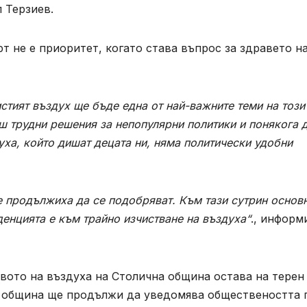
 Терзиев.
т не е приоритет, когато става въпрос за здравето н
стият въздух ще бъде една от най-важните теми на този
ш трудни решения за непопулярни политики и понякога 
уха, който дишат децата ни, няма политически удобни
е продължиха да се подобряват. Към тази сутрин основ
енцията е към трайно изчистване на въздуха“
., информ
вото на въздуха на Столична община остава на терен 
а община ще продължи да уведомява обществеността 