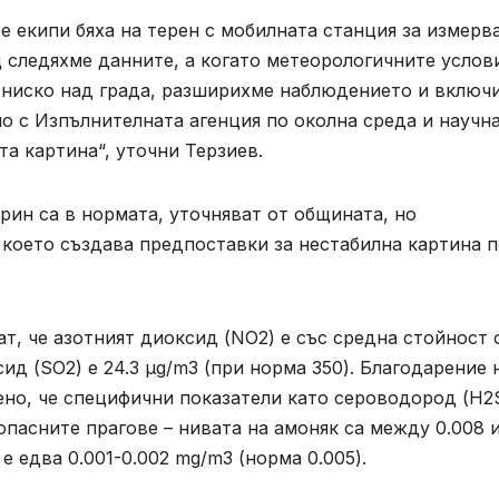
е екипи бяха на терен с мобилната станция за измерв
щ следяхме данните, а когато метеорологичните услов
 ниско над града, разширихме наблюдението и включ
о с Изпълнителната агенция по околна среда и научн
а картина“, уточни Терзиев.
рин са в нормата, уточняват от общината, но
 което създава предпоставки за нестабилна картина 
, че азотният диоксид (NO2) е със средна стойност 
сид (SO2) е 24.3 µg/m3 (при норма 350). Благодарение 
но, че специфични показатели като сероводород (H2S
опасните прагове – нивата на амоняк са между 0.008 
е едва 0.001-0.002 mg/m3 (норма 0.005).