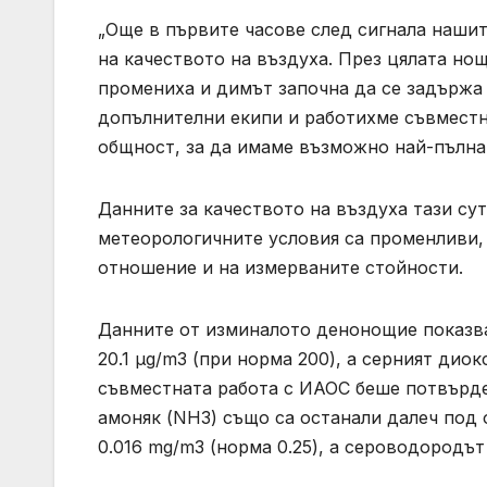
„Още в първите часове след сигнала нашит
на качеството на въздуха. През цялата но
промениха и димът започна да се задържа
допълнителни екипи и работихме съвместн
общност, за да имаме възможно най-пълнат
Данните за качеството на въздуха тази сут
метеорологичните условия са променливи,
отношение и на измерваните стойности.
Данните от изминалото денонощие показват
20.1 µg/m3 (при норма 200), а серният диок
съвместната работа с ИАОС беше потвърде
амоняк (NH3) също са останали далеч под 
0.016 mg/m3 (норма 0.25), а сероводородът 