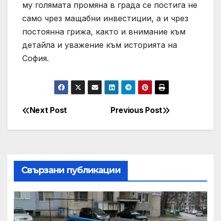
му голямата промяна в града се постига не
само чрез мащабни инвестиции, а и чрез
постоянна грижа, както и внимание към
детайла и уважение към историята на
София.
Next Post
Previous Post
Post
navigation
Свързани публикации