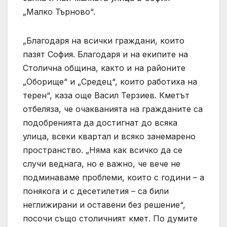
„Малко Търново“.
„Благодаря на всички граждани, които
пазят София. Благодаря и на екипите на
Столична община, както и на районите
„Оборище“ и „Средец“, които работиха на
терен“, каза още Васил Терзиев. Кметът
отбеляза, че очакванията на гражданите са
подобренията да достигнат до всяка
улица, всеки квартал и всяко занемарено
пространство. „Няма как всичко да се
случи веднага, но е важно, че вече не
подминаваме проблеми, които с години – а
понякога и с десетилетия – са били
неглижирани и оставени без решение“,
посочи също столичният кмет. По думите