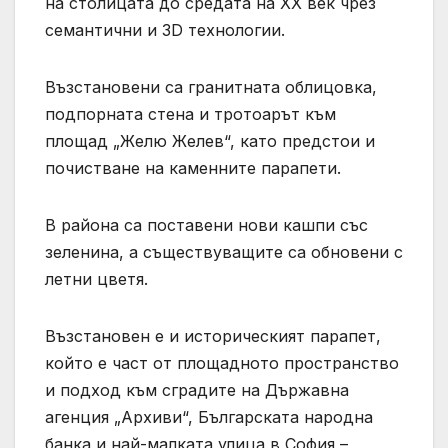
на столицата до средата на XX век чрез
семантични и 3D технологии.
Възстановени са гранитната облицовка,
подпорната стена и тротоарът към
площад „Желю Желев“, като предстои и
почистване на каменните парапети.
В района са поставени нови кашпи със
зеленина, а съществуващите са обновени с
летни цветя.
Възстановен е и историческият парапет,
който е част от площадното пространство
и подход към сградите на Държавна
агенция „Архиви“, Българската народна
банка и най-малката улица в София –