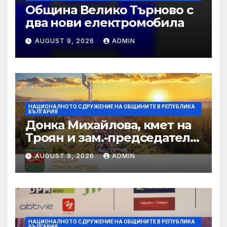
Община Велико Търново с
два нови електромобила
AUGUST 9, 2026
ADMIN
НАЦИОНАЛНОТО СДРУЖЕНИЕ НА ОБЩИНИТЕ В РЕПУБЛИКА
БЪЛГАРИЯ
Донка Михайлова, кмет на
Троян и зам.-председател
на НСОРБ: Знаем какво е
AUGUST 9, 2026
ADMIN
произведено, как е
произведено и какво влиза
в детското меню
НАЦИОНАЛНОТО СДРУЖЕНИЕ НА ОБЩИНИТЕ В РЕПУБЛИКА
БЪЛГАРИЯ