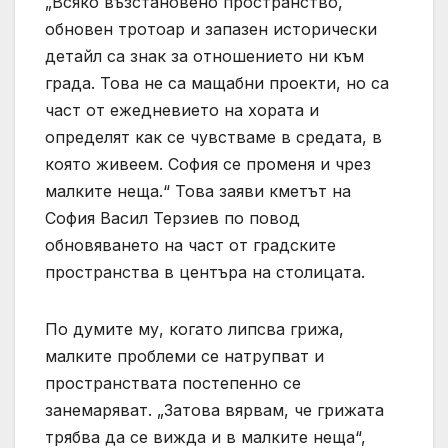
„Всяко възстановено пространство,
обновен тротоар и запазен исторически
детайл са знак за отношението ни към
града. Това не са мащабни проекти, но са
част от ежедневието на хората и
определят как се чувстваме в средата, в
която живеем. София се променя и чрез
малките неща.“ Това заяви кметът на
София Васил Терзиев по повод
обновяването на част от градските
пространства в центъра на столицата.
По думите му, когато липсва грижа,
малките проблеми се натрупват и
пространствата постепенно се
занемаряват. „Затова вярвам, че грижата
трябва да се вижда и в малките неща“,