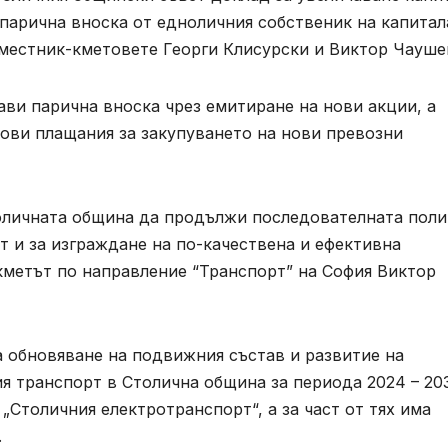
парична вноска от едноличния собственик на капитал
аместник-кметовете Георги Клисурски и Виктор Чауше
ви парична вноска чрез емитиране на нови акции, а
сови плащания за закупуването на нови превозни
оличната община да продължи последователната поли
 и за изграждане на по-качествена и ефективна
-кметът по направление “Транспорт” на София Виктор
а обновяване на подвижния състав и развитие на
 транспорт в Столична община за периода 2024 – 203
„Столичния електротранспорт“, а за част от тях има
.