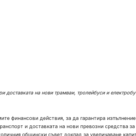
ри доставката на нови трамваи, тролейбуси и електробу
те финансови действия, за да гарантира изпълнение
транспорт и доставката на нови превозни средства за
толичния общински съвет доклад за увеличаване капи