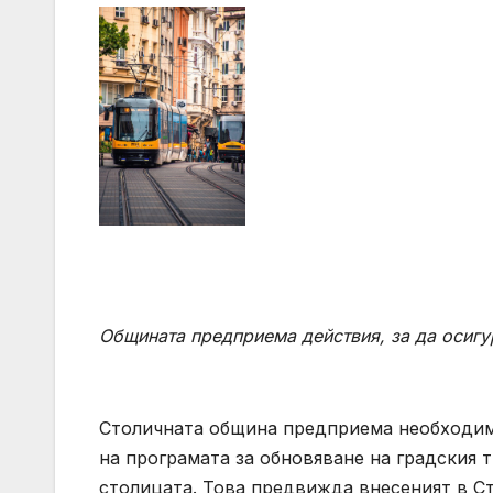
Общината предприема действия, за да осигу
Столичната община предприема необходими
на програмата за обновяване на градския 
столицата. Това предвижда внесеният в С