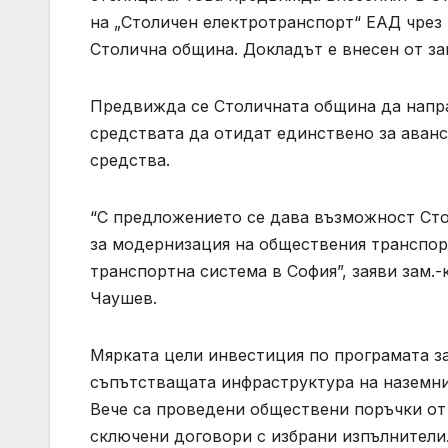
на „Столичен електротранспорт“ ЕАД чрез 
Столична община. Докладът е внесен от з
Предвижда се Столичната община да напра
средствата да отидат единствено за аван
средства.
“С предложението се дава възможност Ст
за модернизация на обществения транспорт
транспортна система в София”, заяви зам.
Чаушев.
Мярката цели инвестиция по програмата з
съпътстващата инфраструктура на наземния
Вече са проведени обществени поръчки от 
сключени договори с избрани изпълнители