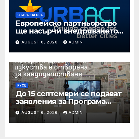
СТАРА ЗАГОРА
Европейско партньорство
ще насърчи внедряването
на интелигентни решения
AUGUST 6, 2026
ADMIN
в Стара Загора
РУСЕ
До 15 септември се подават
заявления за Програма
„Дигитални изкуства“ на
AUGUST 6, 2026
ADMIN
Национален фонд
„Култура“