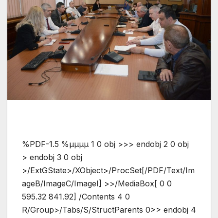
%PDF-1.5 %µµµµ 1 0 obj >>> endobj 2 0 obj
> endobj 3 0 obj
>/ExtGState>/XObject>/ProcSet[/PDF/Text/Im
ageB/ImageC/ImageI] >>/MediaBox[ 0 0
595.32 841.92] /Contents 4 0
R/Group>/Tabs/S/StructParents 0>> endobj 4