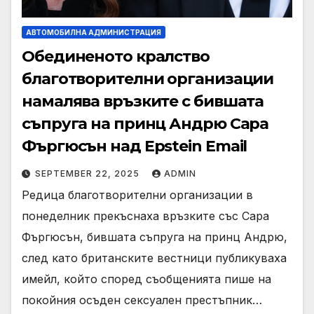
АВТОМОБИЛНА АДМИНИСТРАЦИЯ
Обединеното кралство
благотворителни организации
намалява връзките с бившата
съпруга на принц Андрю Сара
Фъргюсън над Epstein Email
SEPTEMBER 22, 2025
ADMIN
Редица благотворителни организации в
понеделник прекъснаха връзките със Сара
Фъргюсън, бившата съпруга на принц Андрю,
след като британските вестници публикуваха
имейл, който според съобщенията пише на
покойния осъден сексуален престъпник…