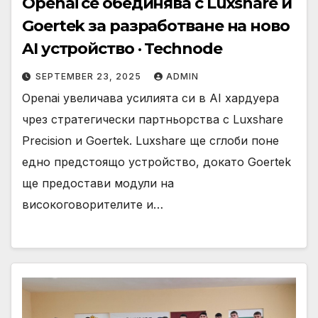
Openai се обединява с Luxshare и
Goertek за разработване на ново
AI устройство · Technode
SEPTEMBER 23, 2025
ADMIN
Openai увеличава усилията си в AI хардуера
чрез стратегически партньорства с Luxshare
Precision и Goertek. Luxshare ще сглоби поне
едно предстоящо устройство, докато Goertek
ще предостави модули на
високоговорителите и…