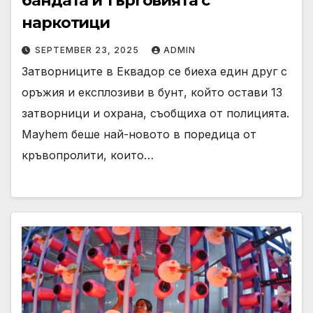
бандата и търговията с
наркотици
SEPTEMBER 23, 2025
ADMIN
Затворниците в Еквадор се биеха един друг с
оръжия и експлозиви в бунт, който остави 13
затворници и охрана, съобщиха от полицията.
Mayhem беше най-новото в поредица от
кръвопролити, които…