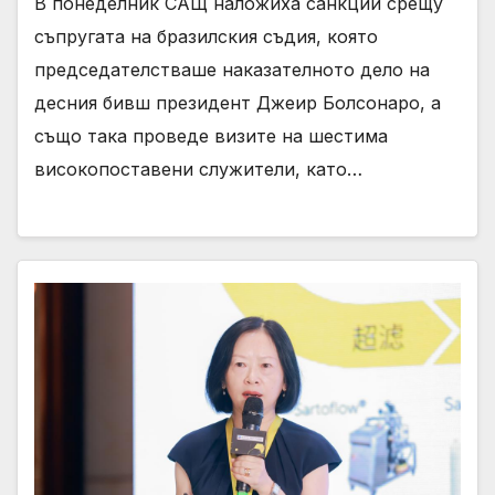
В понеделник САЩ наложиха санкции срещу
съпругата на бразилския съдия, която
председателстваше наказателното дело на
десния бивш президент Джеир Болсонаро, а
също така проведе визите на шестима
високопоставени служители, като…