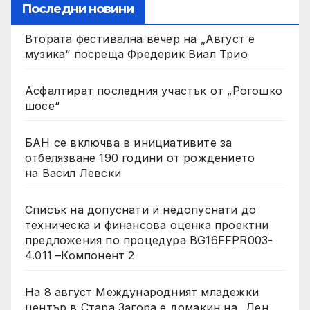
Последни новини
Втората фестивална вечер на „Август е
музика“ посреща Фредерик Виал Трио
Асфалтират последния участък от „Рогошко
шосе“
БАН се включва в инициативите за
отбелязване 190 години от рождението
на Васил Левски
Списък на допуснати и недопуснати до
техническа и финансова оценка проектни
предложения по процедура BG16FFPR003-
4.011 –Компонент 2
На 8 август Международният младежки
център в Стара Загора е домакин на „Ден