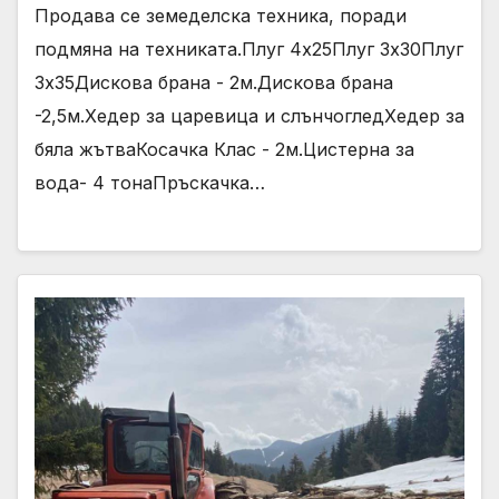
Продава се земеделска техника, поради
подмяна на техниката.Плуг 4х25Плуг 3х30Плуг
3х35Дискова брана - 2м.Дискова брана
-2,5м.Хедер за царевица и слънчогледХедер за
бяла жътваКосачка Клас - 2м.Цистерна за
вода- 4 тонаПръскачка…