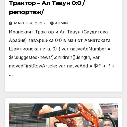
Трактор – Ал Тавун 0:0 /
репортаж/
MARCH 4, 2025
ADMIN
Иранският Трактор и Ал Тавун (Саудитска
Арабия) завършиха 0:0 в мач от Азиатската
Шампионска лига. 0) { var nativeAdNumber =
$('.suggested-news').children().length; var
movedFirstRowArticle; var nativeAdd = $('' + '' +
…