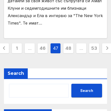
детайли за своя живот със съпругата си Амал
Клуни и седемгодишните им близнаци
Александър и Ела в интервю за "The New York
Times". Те имат…
Posts
1
…
46
47
48
…
53
pagination
Search
Search