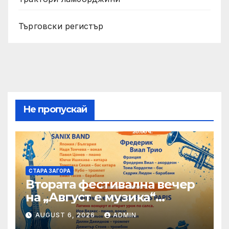
Търговски регистър
Не пропускай
СТАРА ЗАГОРА
Втората фестивална вечер
на „Август е музика“
посреща Фредерик Виал
AUGUST 6, 2026
ADMIN
Трио