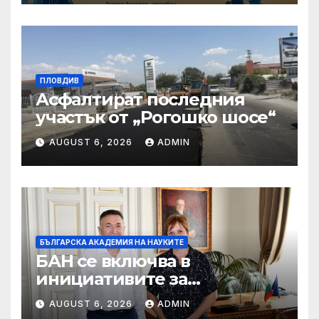
ПЛОВДИВ
Асфалтират последния
участък от „Рогошко шосе“
AUGUST 6, 2026
ADMIN
БЪЛГАРСКА АКАДЕМИЯ НА НАУКИТЕ
БАН се включва в
инициативите за
отбелязване 190 години от
AUGUST 6, 2026
ADMIN
рождението на Васил