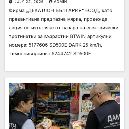
JULY 22, 2026
ADMIN
Фирма „ДЕКАТЛОН БЪЛГАРИЯ“ ЕООД, като
превантивна предпазна мярка, провежда
акция по изтегляне от пазара на електрически
тротинетки за възрастни BTWIN артикулни
номера: 5177606 SD500E DARK 25 km/h,
тъмносиво/синьо 5244742 SD500E…