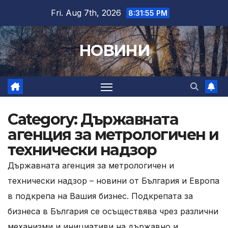
Skip
Fri. Aug 7th, 2026
8:31:57 PM
to
content
НОВИНИ
Category:
Държавната
агенция за метрологичен и
технически надзор
Държавната агенция за метрологичен и
технически надзор – новини от България и Европа
в подкрепа на Вашия бизнес. Подкрепата за
бизнеса в България се осъществява чрез различни
механизми и инициативи на държавно и