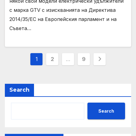
някои свои модели електрически удължители
с марка GTV с изискванията на Директива
2014/35/EC на Европейския парламент и на
Съвета…
Posts
1
2
…
9
pagination
Search
Search