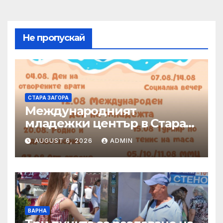
Не пропускай
СТАРА ЗАГОРА
Международният
младежки център в Стара
Загора представя богата
AUGUST 6, 2026
ADMIN
програма от инициативи
през август
ВАРНА