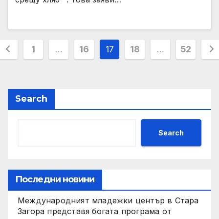
Posts
1
…
16
17
18
…
52
pagination
Search
Search
Последни новини
Международният младежки център в Стара
Загора представя богата програма от