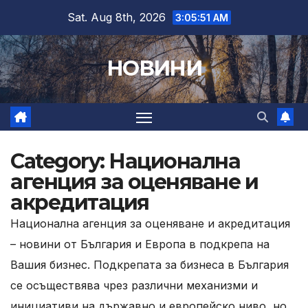
Skip
Sat. Aug 8th, 2026
3:05:53 AM
to
content
НОВИНИ
Category:
Национална
агенция за оценяване и
акредитация
Национална агенция за оценяване и акредитация
– новини от България и Европа в подкрепа на
Вашия бизнес. Подкрепата за бизнеса в България
се осъществява чрез различни механизми и
инициативи на държавно и европейско ниво, но