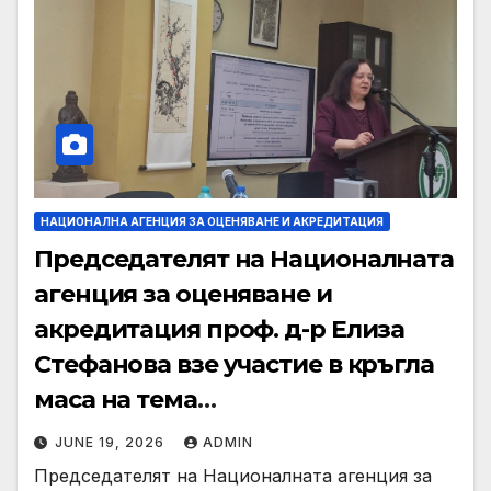
НАЦИОНАЛНА АГЕНЦИЯ ЗА ОЦЕНЯВАНЕ И АКРЕДИТАЦИЯ
Председателят на Националната
агенция за оценяване и
акредитация проф. д-р Елиза
Стефанова взе участие в кръгла
маса на тема
„Микроквалификации и
JUNE 19, 2026
ADMIN
съвместно обучение с
Председателят на Националната агенция за