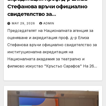
Стефанова връчи официално
свидетелство за
институционална акредитация
MAY 29, 2026
ADMIN
на Националната академия за
Председателят на Националната агенция за
театрално и филмово изкуство
оценяване и акредитация проф. д-р Елиза
“Кръстьо Сарафов”
Стефанова връчи официално свидетелство за
институционална акредитация на
Националната академия за театрално и
филмово изкуство "Кръстьо Сарафов" На 26…