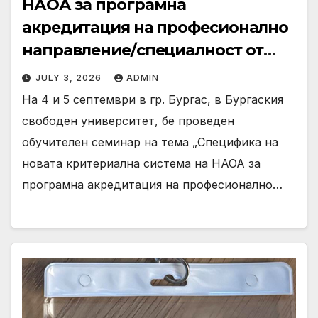
НАОА за програмна
акредитация на професионално
направление/специалност от
регулираните професии –
JULY 3, 2026
ADMIN
пресечни точки и решения“
На 4 и 5 септември в гр. Бургас, в Бургаския
свободен университет, бе проведен
обучителен семинар на тема „Специфика на
новата критериална система на НАОА за
програмна акредитация на професионално…