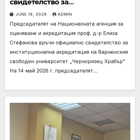
свидетелство за
институционална акредитация
JUNE 19, 2026
ADMIN
на Варненския свободен
Председателят на Националната агенция за
университет „Черноризец
оценяване и акредитация проф. д-р Елиза
Храбър“
Стефанова връчи официално свидетелство за
институционална акредитация на Варненския
свободен университет „Черноризец Храбър"
На 14 май 2026 г. председателят…