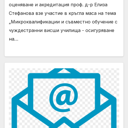
чуждестранни висши училища
оценяване и акредитация проф. д-р Елиза
Стефанова взе участие в кръгла маса на тема
„Микроквалификации и съвместно обучение с
чуждестранни висши училища - осигуряване
на…