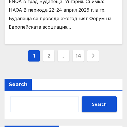
ENQA в град Будапеща, Унгария. Снимкa:
НАОА В периода 22–24 април 2026 г. в гр.
Будапеща се проведе ежегодният Форум на
Европейската асоциация…
Posts
1
2
…
14
pagination
Search
Search