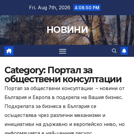
Skip
Fri. Aug 7th, 2026
4:08:52 PM
to
content
НОВИНИ
Category:
Портал за
обществени консултации
Портал за обществени консултации – новини от
България и Европа в подкрепа на Вашия бизнес.
Подкрепата за бизнеса в България се
осъществява чрез различни механизми и
инициативи на държавно и европейско ниво, но
информацията е най-ценния ресурс