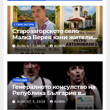
СТАРА ЗАГОРА
Старозагорското село
Малка Верея кани жители
и гости на традиционния
AUGUST 7, 2026
ADMIN
си събор
ПЛОВДИВ
Генералното консулство на
Република България в
Единбург посрещна екипа
AUGUST 7, 2026
ADMIN
на Театър „Хенд“ преди