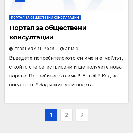
ПОРТАЛ ЗА ОБЩЕСТВЕНИ КОНСУЛТАЦИИ
Портал за обществени
консултации
FEBRUARY 11, 2025
ADMIN
Въведете потребителското си име и е-майлът,
с който сте регистрирани и ще получите нова
парола. Потребителско име * E-mail * Код за
сигурност * Задължителни полета
Posts
1
2
pagination