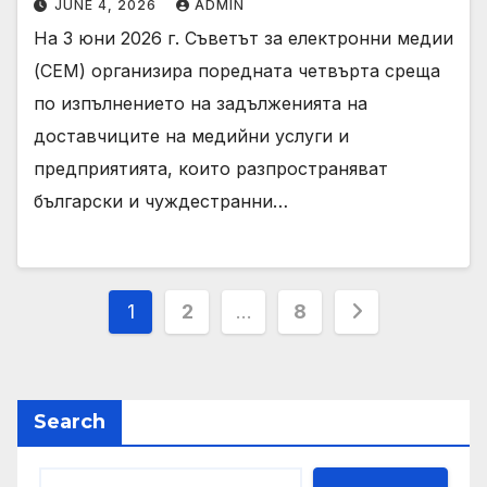
JUNE 4, 2026
ADMIN
На 3 юни 2026 г. Съветът за електронни медии
(СЕМ) организира поредната четвърта среща
по изпълнението на задълженията на
доставчиците на медийни услуги и
предприятията, които разпространяват
български и чуждестранни…
Posts
1
2
…
8
pagination
Search