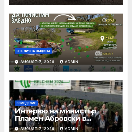
СТОЛИЧНА ОБЩИНА
AUGUST 7, 2026
ADMIN
ЗЕМЕДЕЛИЕ
Интервю на министър
Пламен Абровски в
предаването „Денят на
AUGUST 7, 2026
ADMIN