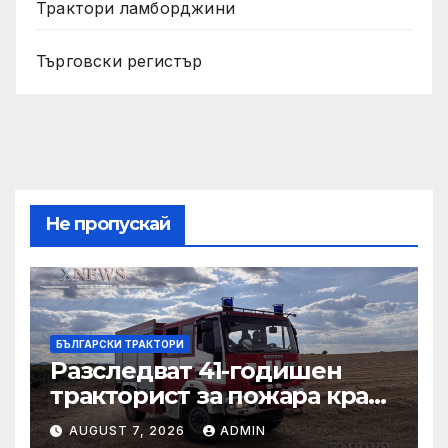
Трактори ламборджини
Търговски регистър
Не пропускай
БЪЛГАРСКИ ТРАКТОРИ
Разследват 41-годишен
тракторист за пожара край
Българска поляна
AUGUST 7, 2026
ADMIN