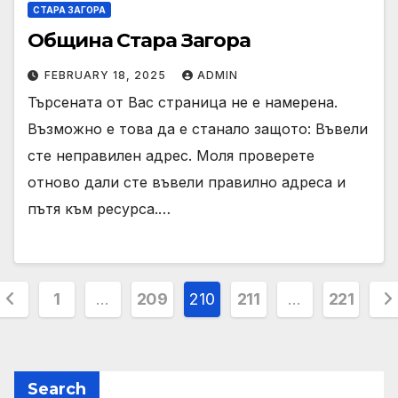
СТАРА ЗАГОРА
Община Стара Загора
FEBRUARY 18, 2025
ADMIN
Търсената от Вас страница не е намерена.
Възможно е това да е станало защото: Въвели
сте неправилен адрес. Моля проверете
отново дали сте въвели правилно адреса и
пътя към ресурса.…
Posts
1
…
209
210
211
…
221
pagination
Search