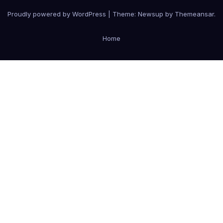
Proudly powered by WordPress
|
Theme:
Newsup
by
Themeansar
.
Home