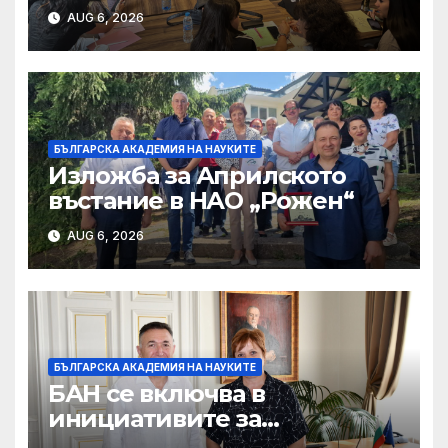
AUG 6, 2026
БЪЛГАРСКА АКАДЕМИЯ НА НАУКИТЕ
Изложба за Априлското
въстание в НАО „Рожен“
AUG 6, 2026
БЪЛГАРСКА АКАДЕМИЯ НА НАУКИТЕ
БАН се включва в
инициативите за
отбелязване 190 години от