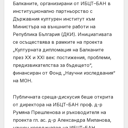
Балканите, организирани от ИБЦТ–БАН в
институционално партньорство с
Държавния културен институт към
Министъра на външните работи на
Република България (ДКИ). Инициативата
се осъществява в рамките на проекта
„Културната дипломация на Балканите
през XX и XXI век: постижения, проблеми,
предизвикателства за бъдещето“,
финансиран от Фонд „Научни изследвания“
на МОН.
Публичната среща-дискусия беше открита
от директора на ИБЦТ–БАН проф. д-р
Румяна Прешленова и ръководителя на
проекта гл. ас. д-р Александра Миланова,
научен координатор на ИБЦТ–БАН.