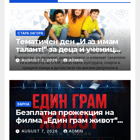
СТАРА ЗАГОРА
Тематичен ден „И аз имам
талант!“ за деца и ученици
със специални
AUGUST 7, 2026
ADMIN
образователни
потребности ще се
проведе в парк
„Артилерийски“
ВАРНА
Безплатна прожекция на
филма „Един грам живот“ е
сред събитията за
AUGUST 7, 2026
ADMIN
Международния ден на