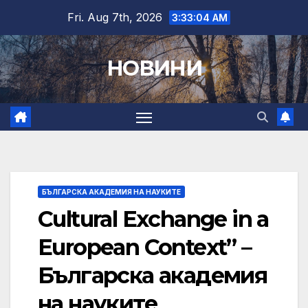
Skip
Fri. Aug 7th, 2026
3:33:06 AM
to
content
НОВИНИ
БЪЛГАРСКА АКАДЕМИЯ НА НАУКИТЕ
Cultural Exchange in a
European Context” –
Българска академия
на науките