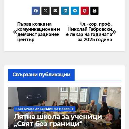
Първа копка на
Чл.-кор. проф.
Post
комуникационен и
Николай Габровски
демонстрационен
е лекар на годината
navigation
център
за 2025 година
Свързани публикации
БЪЛГАРСКА АКАДЕМИЯ НА НАУКИТЕ
Лятна школа за ученици
„Свят без граници“