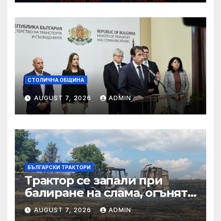
младежта във Варна
СТОЛИЧНА ОБЩИНА
AUGUST 7, 2026
ADMIN
БЪЛГАРСКИ ТРАКТОРИ
Трактор се запали при
балиране на слама, огънят
засегна гора – Новини
AUGUST 7, 2026
ADMIN