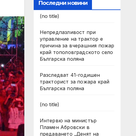
Последни новини
(no title)
Непредпазливост при
управление на трактор е
причина за вчерашния пожар
край тополовградското село
Българска поляна
Разследват 41-годишен
тракторист за пожара край
Българска поляна
(no title)
Интервю на министър
Пламен Абровски в
предаването „Денят на