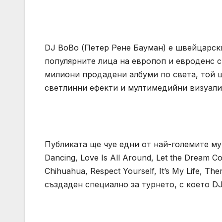
DJ BoBo (Петер Рене Бауман) е швейцарск
популярните лица на европоп и евроденс сц
милиони продадени албуми по света, той 
светлинни ефекти и мултимедийни визуали
Публиката ще чуе едни от най-големите му
Dancing, Love Is All Around, Let the Dream C
Chihuahua, Respect Yourself, It’s My Life, T
създаден специално за турнето, с което D