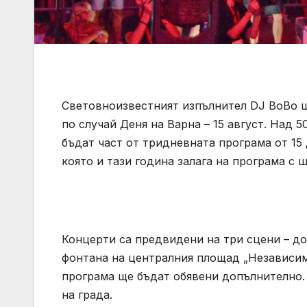
Световноизвестният изпълнител DJ BoBo щ
по случай Деня на Варна – 15 август. Над 
бъдат част от тридневната програма от 15 
която и тази година залага на програма с
Концерти са предвидени на три сцени – до
фонтана на централния площад „Независим
програма ще бъдат обявени допълнително. 
на града.