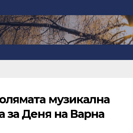
голямата музикална
а за Деня на Варна