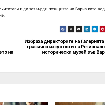
очитатели и да затвърди позицията на Варна като во
ие.
Избраха директорите на Галерията
графично изкуство и на Регионал
ето на
исторически музей във Вар