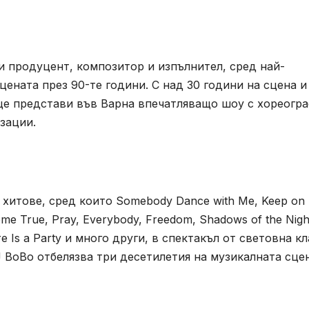
и продуцент, композитор и изпълнител, сред най-
ената през 90-те години. С над 30 години на сцена и
ще представи във Варна впечатляващо шоу с хореогра
зации.
 хитове, сред които Somebody Dance with Me, Keep on
ome True, Pray, Everybody, Freedom, Shadows of the Nigh
here Is a Party и много други, в спектакъл от световна кл
J BoBo отбелязва три десетилетия на музикалната сцен