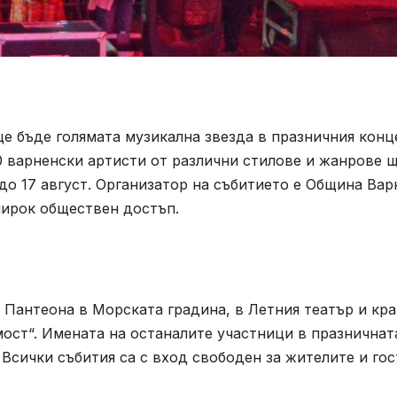
е бъде голямата музикална звезда в празничния конц
50 варненски артисти от различни стилове и жанрове 
до 17 август. Организатор на събитието е Община Вар
 широк обществен достъп.
 Пантеона в Морската градина, в Летния театър и кр
ост“. Имената на останалите участници в празничнат
Всички събития са с вход свободен за жителите и гос