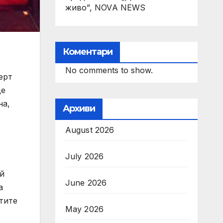
живо”, NOVA NEWS
Коментари
No comments to show.
ерт
ще
на,
Архиви
August 2026
July 2026
ай
June 2026
а
тите
May 2026