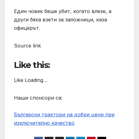
Един човек беше убит, когато влезе, а
други бяха взети за заложници, каза
офицерът.
Source link
Like this:
Like Loading…
Наши спонсори са:
Български трактори на добри цени при
изключително качество