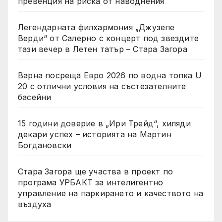
превенция на риска от наводнения
Легендарната филхармония „Джузепе
Верди“ от Салерно с концерт под звездите
тази вечер в Летен татър – Стара Загора
Варна посреща Евро 2026 по водна топка U
20 с отлични условия на състезателните
басейни
15 години доверие в „Ири Трейд“, хиляди
декари успех – историята на Мартин
Богдановски
Стара Загора ще участва в проект по
програма УРБАКТ за интелигентно
управление на паркирането и качеството на
въздуха