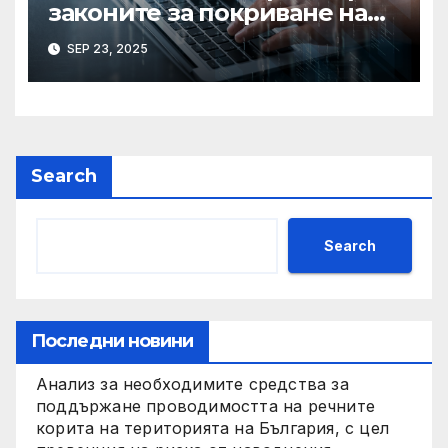
законите за покриване на
използването на ИИ при
SEP 23, 2025
сексуални престъпления,
казва началникът на
сигурността
Search
Search
Последни новини
Анализ за необходимите средства за
поддържане проводимостта на речните
корита на територията на България, с цел