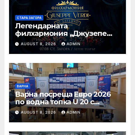
СТАРА ЗАГОРА
Легендарната
филхармония „Джузепе
Верди“ от Салерно с
AUGUST 8, 2026
ADMIN
концерт под звездите тази
вечер в Летен татър – Стара
Загора
ВАРНА
Варна посреща Евро 2026
по водна топка U 20 с
отлични условия на
AUGUST 8, 2026
ADMIN
състезателните басейни