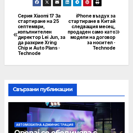
Серия Xiaomi 17 За
iPhone въздух за
Post
стартиране на 25
стартиране в Китай
септември,
следващия месец,
navigation
изпълнителен
продаден само като
директор Lei Jun, за
модели на договор
да разкрие Xring
за носител ·
Chip и Auto Plans ·
Technode
Technode
Свързани публикации
АВТОМОБИЛНА АДМИНИСТРАЦИЯ
Openai се обединява с