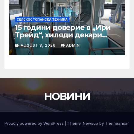
СЕЛСКОСТОПАНСКА ТЕХНИКА
15 години доверие в „Ири
Трейд“, хиляди декари
успех – историята на
AUGUST 8, 2026
ADMIN
Мартин Богдановски
НОВИНИ
Proudly powered by WordPress
|
Theme:
Newsup
by
Themeansar
.