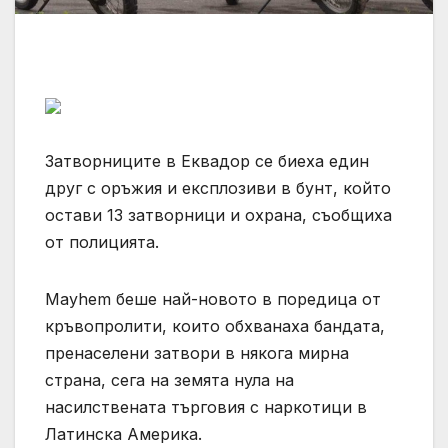
Затворниците в Еквадор се биеха един
друг с оръжия и експлозиви в бунт, който
остави 13 затворници и охрана, съобщиха
от полицията.
Mayhem беше най-новото в поредица от
кръвопролити, които обхванаха бандата,
пренаселени затвори в някога мирна
страна, сега на земята нула на
насилствената търговия с наркотици в
Латинска Америка.