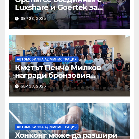
Luxshare и Goertek за
разработване на ново AI
SEP 23, 2025
устройство · Technode
АВТОМОБИЛНА АДМИНИСТРАЦИЯ
Кметът Пенчо Милков
награди бронзовия
медалист от Световното по
SEP 23, 2025
бокс Радослав Росенов
АВТОМОБИЛНА АДМИНИСТРАЦИЯ
Хонконг може да разшири