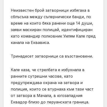
Неизвестен брой затворници избягаха в
сблъсъка между съпернически банди, по
време на които бяха ранени още 14 души,
заяви маскиран полицай, идентифициран
като командир полковник Уилям Кале пред
канала на Еквависа.
Тринадесет затворници са възстановени.
Кале каза, че стрелбата е избухнала в
ранните сутрешни часове, като
предупреждава охрана на затвора и
полиция, които се втурнаха към тази част
от затвора в Мачала, в югозападния
Еквадор близо до перуанската граница.