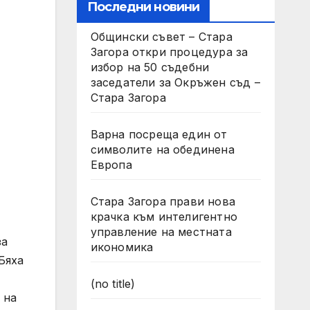
Последни новини
Общински съвет – Стара
Загора откри процедура за
избор на 50 съдебни
заседатели за Окръжен съд –
Стара Загора
Варна посреща един от
символите на обединена
Европа
Стара Загора прави нова
крачка към интелигентно
управление на местната
за
икономика
Бяха
(no title)
 на