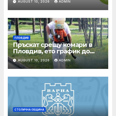
AUGUST 10, 2026
ADMIN
екосистемните услуги
ПЛОВДИВ
Пръскат срещу комари в
Пловдив, ето график до
края на август
AUGUST 10, 2026
ADMIN
СТОЛИЧНА ОБЩИНА