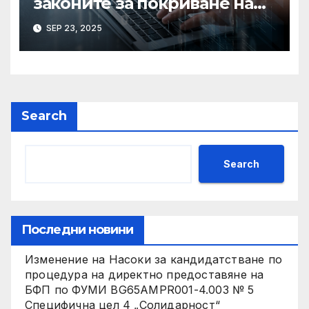
законите за покриване на
използването на ИИ при
SEP 23, 2025
сексуални престъпления,
казва началникът на
сигурността
Search
Search
Последни новини
Изменение на Насоки за кандидатстване по
процедура на директно предоставяне на
БФП по ФУМИ BG65AMPR001-4.003 № 5
Специфична цел 4 „Солидарност“