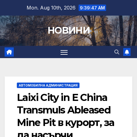
Skip
Mon. Aug 10th, 2026
9:39:48 AM
to
content
НОВИНИ
АВТОМОБИЛНА АДМИНИСТРАЦИЯ
Laixi City in E China
Transmuls Ableased
Mine Pit в курорт, за
да насърчи