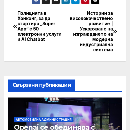
Полицията в
Истории за
Post
Хонконг, за да
висококачествено
стартира „Super
развитие |
navigation
App“ с 50
Ускоряване на
електронни услуги
изграждането на
и AI Chatbot
модерна
индустриална
система
Свързани публикации
АВТОМОБИЛНА АДМИНИСТРАЦИЯ
Openai се обединява с