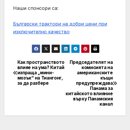
Наши спонсори са:
Български трактори на добри цени при
изключително качество
Как пространството
Председателят на
Post
влияе на ума? Китай
комисията на
изпраща „мини-
американските
navigation
мозък“ на Тиангонг,
къщи
за да разбере
предупреждава
Панама за
китайското влияние
върху Панамския
канал