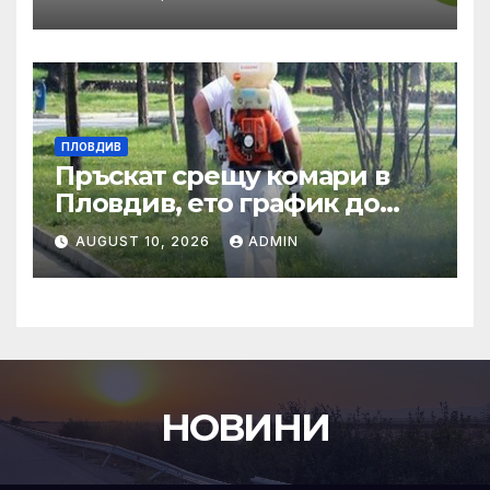
екосистемните услуги
ПЛОВДИВ
Пръскат срещу комари в
Пловдив, ето график до
края на август
AUGUST 10, 2026
ADMIN
НОВИНИ