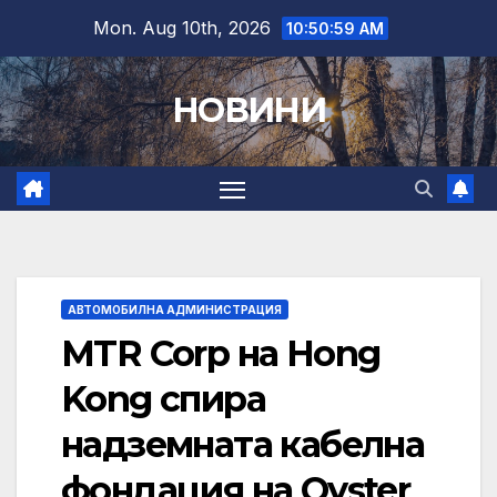
Skip
Mon. Aug 10th, 2026
10:51:00 AM
to
content
НОВИНИ
АВТОМОБИЛНА АДМИНИСТРАЦИЯ
MTR Corp на Hong
Kong спира
надземната кабелна
фондация на Oyster