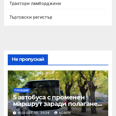
Трактори ламборджини
Търговски регистър
Не пропускай
ПЛОВДИВ
5 автобуса с променен
маршрут заради полагане
на топлопровод в район
AUGUST 10, 2026
ADMIN