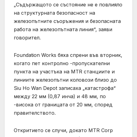
„Съдържащото се състояние не е повлияло
на структурната безопасност на
железопътните съоръжения и безопасната
работа на железопътната линия“, заяви
говорител.
Foundation Works бяха спрени във вторник,
когато пет контролно -пропускателни
пункта на участъка на MTR станциите и
линиите железопътни коловози близо до
Siu Ho Wan Depot записаха „катастрофа“
между 22 мм (0,87 инча) и 48 мм, по
-висока от границата от 20 мм, според
правителството.
Откритието се случи, докато MTR Corp