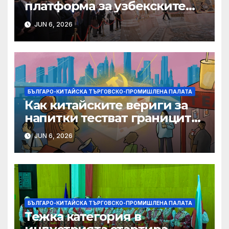
платформа за узбекските
фирми да разширят
JUN 6, 2026
крилата си в световен
мащаб, казва Джон Лий
БЪЛГАРО-КИТАЙСКА ТЪРГОВСКО-ПРОМИШЛЕНА ПАЛАТА
Как китайските вериги за
напитки тестват границите
на меката сила
JUN 6, 2026
БЪЛГАРО-КИТАЙСКА ТЪРГОВСКО-ПРОМИШЛЕНА ПАЛАТА
Тежка категория в