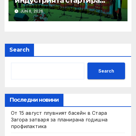
индустрията стартира
алианс за космическа
JUN 6, 2026
слънчева енергия
Search
Search
Последни новини
От 15 август плувният басейн в Стара
Загора затваря за планирана годишна
профилактика