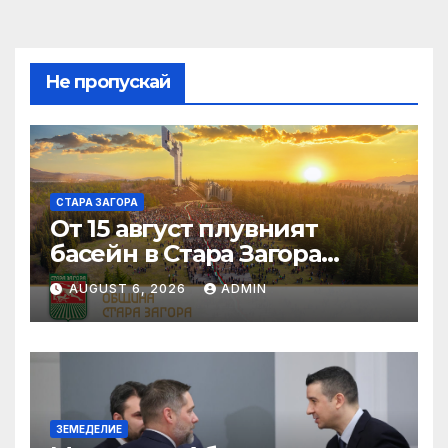
Не пропускай
СТАРА ЗАГОРА
От 15 август плувният
басейн в Стара Загора
затваря за планирана
AUGUST 6, 2026
ADMIN
годишна профилактика
ЗЕМЕДЕЛИЕ