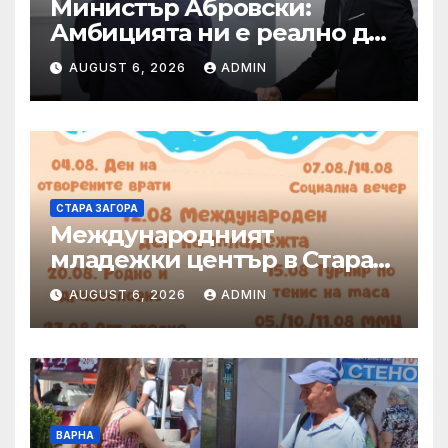
Министър Абровски:
Амбицията ни е реално да
защитим българските
AUGUST 6, 2026
ADMIN
производители на плодове
и зеленчуци от нелоялната
конкуренция
СТАРА ЗАГОРА
Международният
младежки център в Стара
Загора представя богата
AUGUST 6, 2026
ADMIN
програма от инициативи
през август
ВАРНА