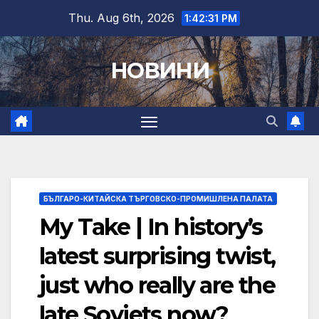
Skip
Thu. Aug 6th, 2026
1:42:32 PM
to
content
НОВИНИ
БЪЛГАРО-КИТАЙСКА ТЪРГОВСКО-ПРОМИШЛЕНА ПАЛАТА
My Take | In history’s
latest surprising twist,
just who really are the
late Soviets now?