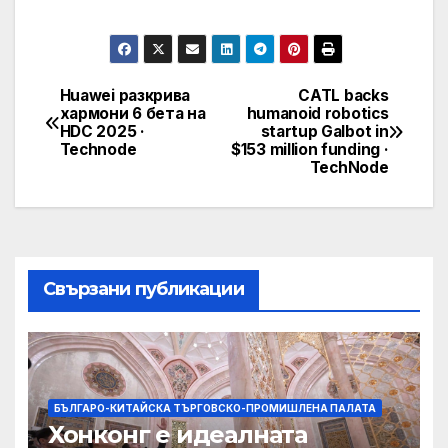
Huawei разкрива
CATL backs
Post
хармони 6 бета на
humanoid robotics
HDC 2025 ·
startup Galbot in
navigation
Technode
$153 million funding ·
TechNode
Свързани публикации
БЪЛГАРО-КИТАЙСКА ТЪРГОВСКО-ПРОМИШЛЕНА ПАЛАТА
Хонконг е идеалната