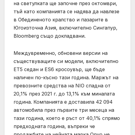
на светулката ще започне през октомври,
тъй като компанията се надява да навлезе
в Обединеното кралство и пазарите в
Югоизточна Азия, включително Сингапур,
Bloomberg също докладвани.
Междувременно, обновени версии на
съществуващите си модели, включително
ЕТ5 седан и ES6 кросоувър, ще бъде
наличен по-късно тази година. Маржът на
превозните средства на NIO спадна от
20,1% през 2021 г. до 13,1% към миналата
година. Компанията е доставила 42 094
автомобила през първите три месеца на
тази година, което е ръст от 40,1% спрямо
предходната година, въпреки че
продажбите на нейната марка Onvo не