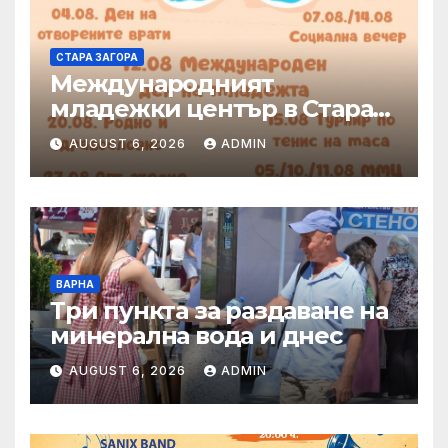
СТАРА ЗАГОРА
Международният
младежки център в Стара
Загора представя богата
AUGUST 6, 2026
ADMIN
програма от инициативи
през август
ВАРНА
Три пункта за раздаване на
минерална вода и днес
AUGUST 6, 2026
ADMIN