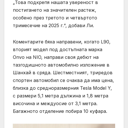
„Това подкрепя нашата увереност в
постигането на значителен растеж,
особено през третото и четвъртото
тримесечие на 2025 г.“, добави Ли.
Коментарите бяха направени, когато L90,
вторият модел под достъпната марка
Onvo на NIO, направи своя дебют на
тазгодишното автомобилно изложение в
Шанхай в сряда. Шестместният, триредов
спортен автомобил се очаква да има цена,
близка до средноразмерния Tesla Model Y,
с размери 5,1 метра дължина и 1,8 метра
височина и междуосие от 3,1 метра.
Багажното отделение побира 10 куфара.