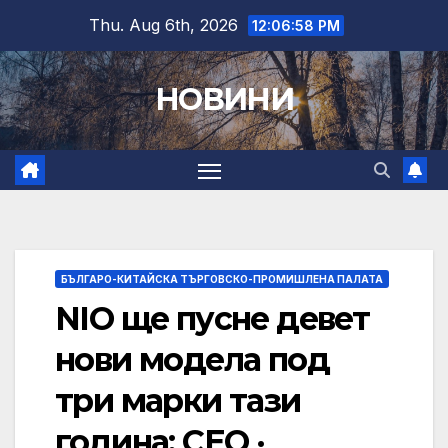
Skip
Thu. Aug 6th, 2026
12:06:59 PM
to
content
НОВИНИ
БЪЛГАРО-КИТАЙСКА ТЪРГОВСКО-ПРОМИШЛЕНА ПАЛАТА
NIO ще пусне девет
нови модела под
три марки тази
година: CEO ·