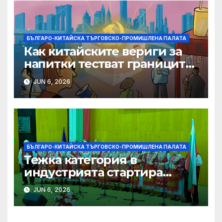
БЪЛГАРО-КИТАЙСКА ТЪРГОВСКО-ПРОМИШЛЕНА ПАЛАТА
Как китайските вериги за
напитки тестват границите
на меката сила
JUN 6, 2026
БЪЛГАРО-КИТАЙСКА ТЪРГОВСКО-ПРОМИШЛЕНА ПАЛАТА
Тежка категория в
индустрията стартира
алианс за космическа
JUN 6, 2026
слънчева енергия