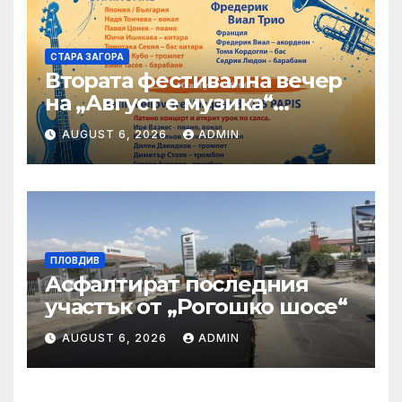
СТАРА ЗАГОРА
Втората фестивална вечер
на „Август е музика“
посреща Фредерик Виал
AUGUST 6, 2026
ADMIN
Трио
ПЛОВДИВ
Асфалтират последния
участък от „Рогошко шосе“
AUGUST 6, 2026
ADMIN