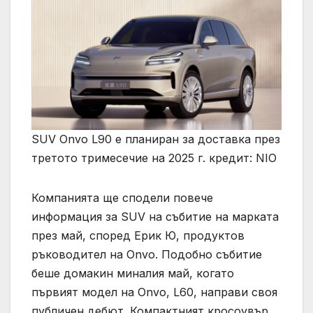
SUV Onvo L90 е планиран за доставка през
третото тримесечие на 2025 г. кредит: NIO
Компанията ще сподели повече
информация за SUV на събитие на марката
през май, според Ерик Ю, продуктов
ръководител на Onvo. Подобно събитие
беше домакин миналия май, когато
първият модел на Onvo, L60, направи своя
публичен дебют. Компактният кросоувър