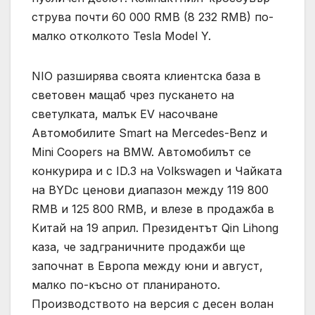
струва почти 60 000 RMB (8 232 RMB) по-
малко отколкото Tesla Model Y.
NIO разширява своята клиентска база в
световен мащаб чрез пускането на
светулката, малък EV насочване
Автомобилите Smart на Mercedes-Benz и
Mini Coopers на BMW. Автомобилът се
конкурира и с ID.3 на Volkswagen и Чайката
на BYDс ценови диапазон между 119 800
RMB и 125 800 RMB, и влезе в продажба в
Китай на 19 април. Президентът Qin Lihong
каза, че задграничните продажби ще
започнат в Европа между юни и август,
малко по-късно от планираното.
Производството на версия с десен волан