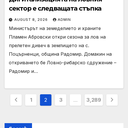
сектор е следващата стъпка
AUGUST 8, 2026
ADMIN
Министърът на земеделието и храните
Пламен Абровски откри сезона за лов на
прелетен дивеч в землището на с.
Поцърненци, община Радомир. Домакин на
откриването бе Ловно-рибарско сдружение –
Радомир и…
Posts
1
2
3
…
3,289
pagination