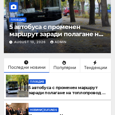
ПЛОВДИВ
5 автобуса с променен
маршрут заради полагане на
топлопровод в район
AUGUST 10, 2026
ADMIN
„Западен“
Последни новини
Популярни
Тенденции
ПЛОВДИВ
5 автобуса с променен маршрут
заради полагане на топлопровод в
район „Западен“
НОВИНИ | EUFUNDS