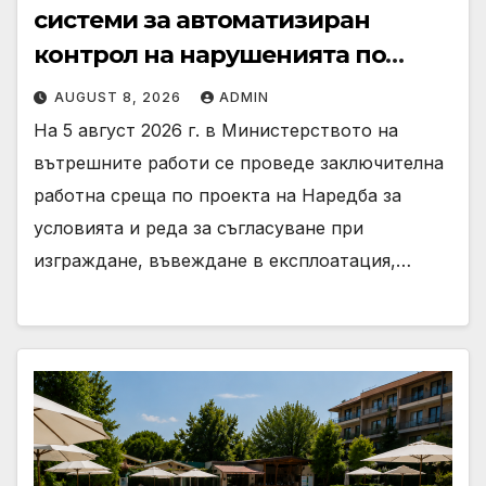
системи за автоматизиран
контрол на нарушенията по
Закона за движението по
AUGUST 8, 2026
ADMIN
пътищата
На 5 август 2026 г. в Министерството на
вътрешните работи се проведе заключителна
работна среща по проекта на Наредба за
условията и реда за съгласуване при
изграждане, въвеждане в експлоатация,…