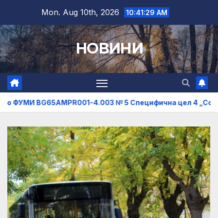
Skip
Mon. Aug 10th, 2026
10:41:31 AM
to
content
НОВИНИ
R001-4.003 № 5 Специфична цел 4 „Солидарност“
Об