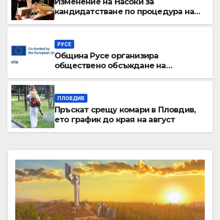
Изменение на Насоки за
кандидатстване по процедура на
директно предоставяне на БФП по
ФУМИ BG65AMPR001-4.003 № 5
Специфична цел 4 „Солидарност“
РУСЕ
Община Русе организира
обществено обсъждане на
качеството на екосистемните
услуги
ПЛОВДИВ
Пръскат срещу комари в Пловдив,
ето график до края на август