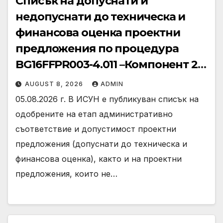
Списък на допуснати и
недопуснати до техническа и
финансова оценка проектни
предложения по процедура
BG16FFPR003-4.011 –Компонент 2
по Програма “Развитие на
AUGUST 8, 2026
ADMIN
регионите” 2021-2027 г.
05.08.2026 г. В ИСУН е публикуван списък на
одобрените на етап административно
съответствие и допустимост проектни
предложения (допуснати до техническа и
финансова оценка), както и на проектни
предложения, които не…